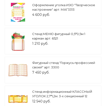
Оформление уголка ИЗО "Творческое
настроение" арт. МАГ3313
4 600 руб.
Стенд МЕНЮ фигурный 0,5*0,5м 1
карман арт. 6521
1 210 руб.
Фигурный стенд "Горжусь профессией
своей" арт. 3300
7 450 руб.
Стенд информационный КЛАССНЫЙ
УГОЛОК 2,7*1,2м. 3-х секционный 12
карманов арт. 3525
12 540 руб.