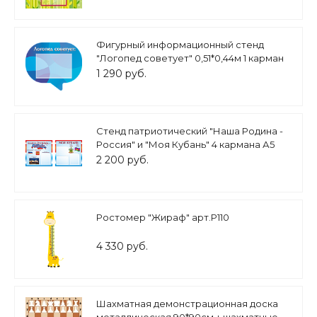
Фигурный информационный стенд
"Логопед советует" 0,51*0,44м 1 карман
А4 синий арт. Л1792
1 290 руб.
Стенд патриотический "Наша Родина -
Россия" и "Моя Кубань" 4 кармана А5
0,5*0,5м арт. ПС818
2 200 руб.
Ростомер "Жираф" арт.Р110
4 330 руб.
Шахматная демонстрационная доска