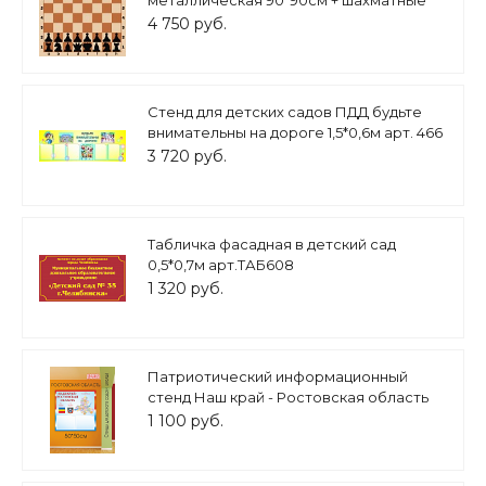
металлическая 90*90см + шахматные
фигуры арт.4921
4 750 руб.
Стенд для детских садов ПДД будьте
внимательны на дороге 1,5*0,6м арт. 466
3 720 руб.
Табличка фасадная в детский сад
0,5*0,7м арт.ТАБ608
1 320 руб.
Патриотический информационный
стенд Наш край - Ростовская область
арт. П2291
1 100 руб.