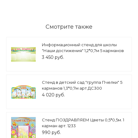
Смотрите также
Информационный стенд для школы
"Наши достижения" 1,2*0,7м 5 карманов
А4 арт. НД926
3 450 руб.
Стенд в детский сад "группа Пчелки" 5
карманов 1,3*0,7м арт.ДС300
4 020 руб.
Стенд ПОЗДРАВЛЯЕМ Цветы 0,5*0,5м. 1
карман арт. 1233
990 руб.