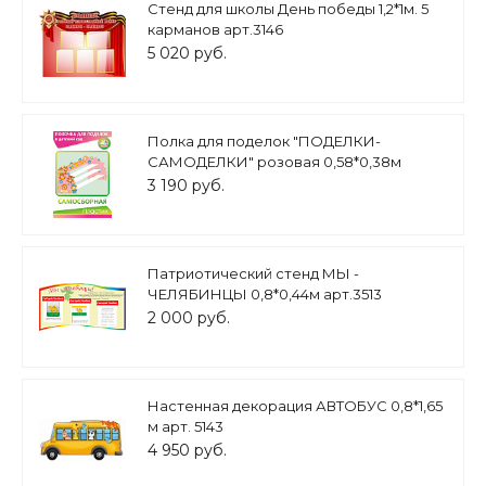
Стенд для школы День победы 1,2*1м. 5
карманов арт.3146
5 020 руб.
Полка для поделок "ПОДЕЛКИ-
САМОДЕЛКИ" розовая 0,58*0,38м
арт.П570
3 190 руб.
Патриотический стенд МЫ -
ЧЕЛЯБИНЦЫ 0,8*0,44м арт.3513
2 000 руб.
Настенная декорация АВТОБУС 0,8*1,65
м арт. 5143
4 950 руб.