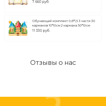
7 660 руб.
Обучающий комплект 0,6*1,5 3 части 30
карманов 10*10см 2 кармана 50*10см
центр магнитный арт.ОБ418
11 330 руб.
Отзывы о нас