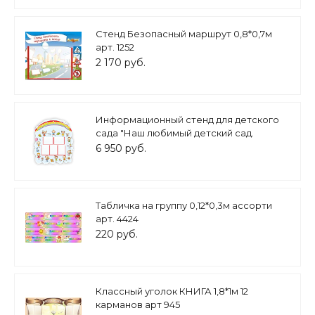
Стенд Безопасный маршрут 0,8*0,7м
арт. 1252
2 170 руб.
Информационный стенд для детского
сада "Наш любимый детский сад.
Веселая семья" фигурный 1,15*1,45м 5
6 950 руб.
карманов А4 арт. ДС1030
Табличка на группу 0,12*0,3м ассорти
арт. 4424
220 руб.
Классный уголок КНИГА 1,8*1м 12
карманов арт 945