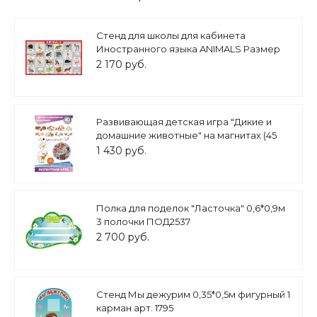
Стенд для школы для кабинета
Иностранного языка ANIMALS Размер
1х0,6м арт.3552
2 170 руб.
Развивающая детская игра "Дикие и
домашние животные" на магнитах (45
деталей) арт. ДД587
1 430 руб.
Полка для поделок "Ласточка" 0,6*0,9м
3 полочки ПОД2537
2 700 руб.
Стенд Мы дежурим 0,35*0,5м фигурный 1
карман арт. 1795