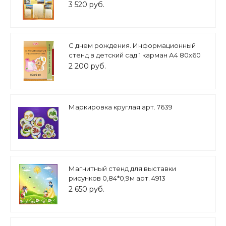
3 520 руб.
С днем рождения. Информационный
стенд в детский сад 1 карман А4 80х60
см фигурный арт. 2366
2 200 руб.
Маркировка круглая арт. 7639
Магнитный стенд для выставки
рисунков 0,84*0,9м арт. 4913
2 650 руб.