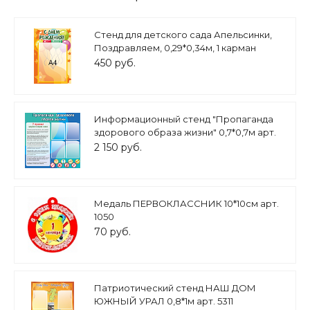
Стенд для детского сада Апельсинки,
Поздравляем, 0,29*0,34м, 1 карман
арт.3275
450 руб.
Информационный стенд "Пропаганда
здорового образа жизни" 0,7*0,7м арт.
МЕД1309
2 150 руб.
Медаль ПЕРВОКЛАССНИК 10*10см арт.
1050
70 руб.
Патриотический стенд НАШ ДОМ
ЮЖНЫЙ УРАЛ 0,8*1м арт. 5311