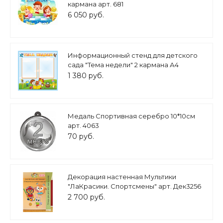
кармана арт. 681
6 050 руб.
Информационный стенд для детского
сада "Тема недели" 2 кармана А4
0,6*0,6м арт. МД659
1 380 руб.
Медаль Спортивная серебро 10*10см
арт. 4063
70 руб.
Декорация настенная Мультики
"ЛаКрасики. Спортсмены" арт. Дек3256
2 700 руб.