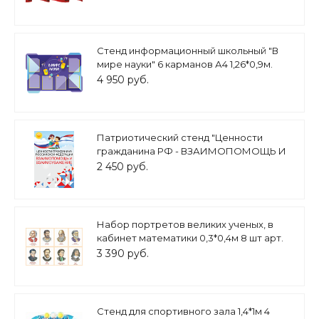
Стенд информационный школьный "В
мире науки" 6 карманов А4 1,26*0,9м.
арт.ШК475
4 950 руб.
Патриотический стенд "Ценности
гражданина РФ - ВЗАИМОПОМОЩЬ И
ВЗАИМОУВАЖЕНИЕ" 0,7х1м арт. 2450_16
2 450 руб.
Набор портретов великих ученых, в
кабинет математики 0,3*0,4м 8 шт арт.
3199
3 390 руб.
Стенд для спортивного зала 1,4*1м 4