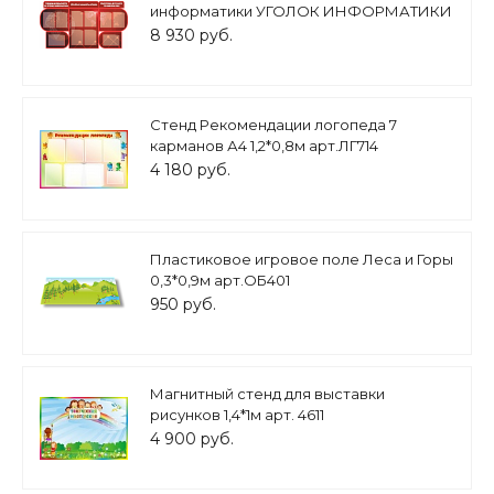
информатики УГОЛОК ИНФОРМАТИКИ
5 секционный 1,7*0,92м 10 карманов арт.
8 930 руб.
3573
Стенд Рекомендации логопеда 7
карманов А4 1,2*0,8м арт.ЛГ714
4 180 руб.
Пластиковое игровое поле Леса и Горы
0,3*0,9м арт.ОБ401
950 руб.
Магнитный стенд для выставки
рисунков 1,4*1м арт. 4611
4 900 руб.