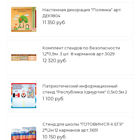
Настенная декорация "Полянка" арт.
ДЕК1804
11 350 руб.
Комплект стендов по безопасности
1,2*0,9м. 3 шт. 8 карманов арт.3029
12 320 руб.
Патриотический информационный
стенд "Республика Удмуртия" 0,5х0,5м 2
кармана А5 арт.П1492
1 100 руб.
Стенд для школы "ГОТОВИМСЯ К ЕГЭ"
2*1,2м 12 карманов арт.3651
10 150 руб.