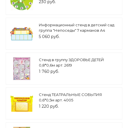
230 руб.
Информационный стенд в детский сад
группа "Непоседы" 7 карманов А4
1,4*0,8м. арт.ДС751
5 060 руб.
Стенд в группу ЗДОРОВЬЕ ДЕТЕЙ
0,8*0,6м арт. 2619
1 760 руб.
Стенд ТЕАТРАЛЬНЫЕ СОБЫТИЯ
0,6*0,5м арт. 4005
1 220 руб.