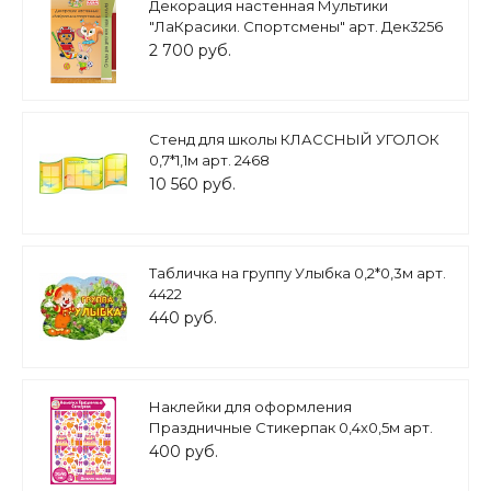
Декорация настенная Мультики
"ЛаКрасики. Спортсмены" арт. Дек3256
2 700 руб.
Стенд для школы КЛАССНЫЙ УГОЛОК
0,7*1,1м арт. 2468
10 560 руб.
Табличка на группу Улыбка 0,2*0,3м арт.
4422
440 руб.
Наклейки для оформления
Праздничные Стикерпак 0,4х0,5м арт.
н1774
400 руб.