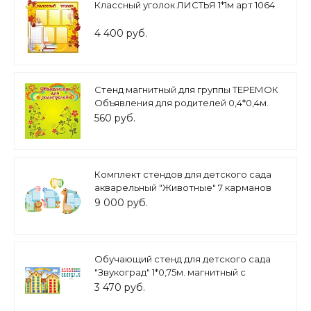
Классный уголок ЛИСТЬЯ 1*1м арт 1064
4 400 руб.
Стенд магнитный для группы ТЕРЕМОК
Объявления для родителей 0,4*0,4м.
арт.912
560 руб.
Комплект стендов для детского сада
акварельный "Животные" 7 карманов
А4, 2 кармана А5 1,3*1,9м арт.ДС669
9 000 руб.
Обучающий стенд для детского сада
"Звукоград" 1*0,75м. магнитный с
магнитными буквами арт.3543
3 470 руб.