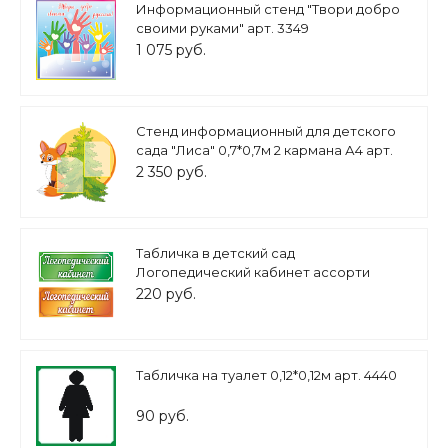
Информационный стенд "Твори добро
своими руками" арт. 3349
1 075 руб.
Стенд информационный для детского
сада "Лиса" 0,7*0,7м 2 кармана А4 арт.
ДС921
2 350 руб.
Табличка в детский сад
Логопедический кабинет ассорти
0,12*0,3м арт. 7405
220 руб.
Табличка на туалет 0,12*0,12м арт. 4440
90 руб.