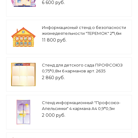
карманов А4., арт. ИН783
6 600 руб.
Информационый стенд о безопасности
жизнедеятельности "ТЕРЕМОК" 2*1,6м
арт. БЕЗ1871
11 800 руб.
Стенд для детского сада ПРОФСОЮЗ
0,75*0,8м 6 карманов арт. 2635
2 860 руб.
Стенд информационный "Профсоюз-
Апельсинки" 4 кармана А4 0,9*0,5м
арт.2403
2 000 руб.