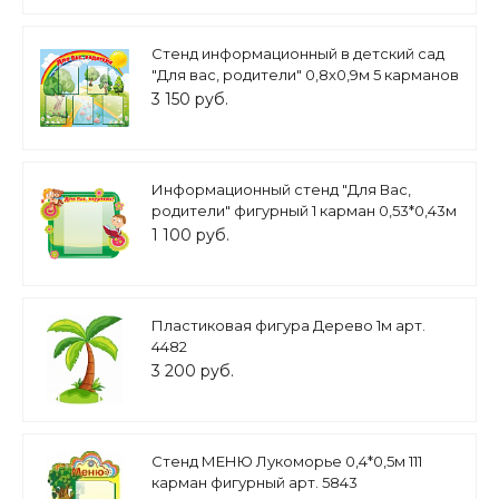
Стенд информационный в детский сад
"Для вас, родители" 0,8х0,9м 5 карманов
арт.ДС339
3 150 руб.
Информационный стенд "Для Вас,
родители" фигурный 1 карман 0,53*0,43м
арт.ДС444
1 100 руб.
Пластиковая фигура Дерево 1м арт.
4482
3 200 руб.
Стенд МЕНЮ Лукоморье 0,4*0,5м 111
карман фигурный арт. 5843