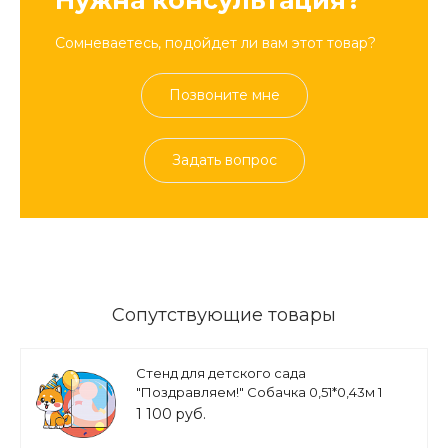
Нужна консультация?
Сомневаетесь, подойдет ли вам этот товар?
Позвоните мне
Задать вопрос
Сопутствующие товары
Стенд для детского сада
"Поздравляем!" Собачка 0,51*0,43м 1
карман фигурный арт. ДС5112
1 100 руб.