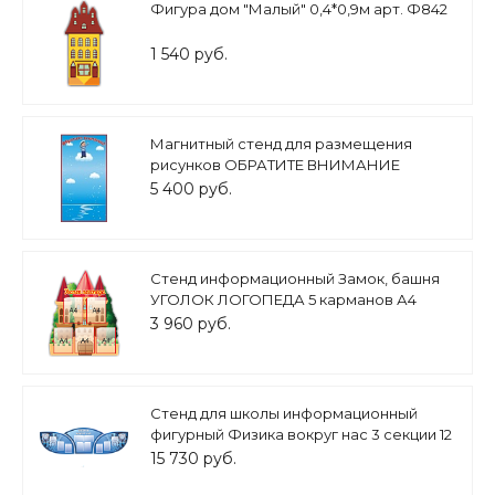
Фигура дом "Малый" 0,4*0,9м арт. Ф842
1 540 руб.
Магнитный стенд для размещения
рисунков ОБРАТИТЕ ВНИМАНИЕ
1,5*0,8м арт. 5008
5 400 руб.
Стенд информационный Замок, башня
УГОЛОК ЛОГОПЕДА 5 карманов А4
0,8х1м. арт.УЛ634
3 960 руб.
Стенд для школы информационный
фигурный Физика вокруг нас 3 секции 12
карманов А4 3*1,3м. арт.Ш731
15 730 руб.