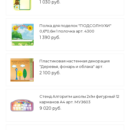
1 030 руб.
Полка для поделок "ПОДСОЛНУХИ"
0,6*0,6м 1 полочка арт. 4300
1 390 руб.
Пластиковая настенная декорация
"Деревья, фонарь и облака" арт.
Дек1733_5
2 100 руб.
Стенд Алгоритм школы 2х1м фигурный 12
карманов А4 арт. МУЗ603
9 020 руб.