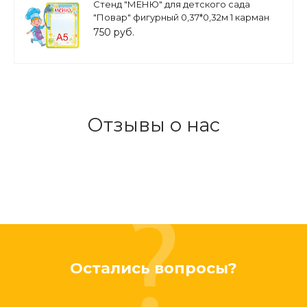
Стенд "МЕНЮ" для детского сада
"Повар" фигурный 0,37*0,32м 1 карман
А5 арт. МЕНЮ ДС263
750 руб.
Отзывы о нас
Остались вопросы?