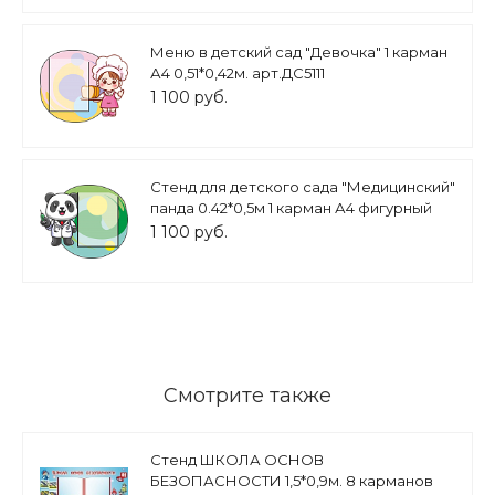
Меню в детский сад "Девочка" 1 карман
А4 0,51*0,42м. арт.ДС5111
1 100 руб.
Стенд для детского сада "Медицинский"
панда 0.42*0,5м 1 карман А4 фигурный
арт. ДС5113
1 100 руб.
Смотрите также
Стенд ШКОЛА ОСНОВ
БЕЗОПАСНОСТИ 1,5*0,9м. 8 карманов