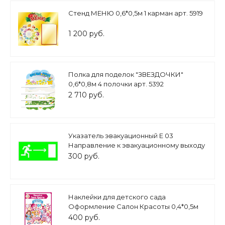
Стенд МЕНЮ 0,6*0,5м 1 карман арт. 5919
1 200 руб.
Полка для поделок "ЗВЕЗДОЧКИ"
0,6*0,8м 4 полочки арт. 5392
2 710 руб.
Указатель эвакуационный Е 03
Направление к эвакуационному выходу
направо арт. 3118
300 руб.
Наклейки для детского сада
Оформление Салон Красоты 0,4*0,5м
арт.Н2610
400 руб.