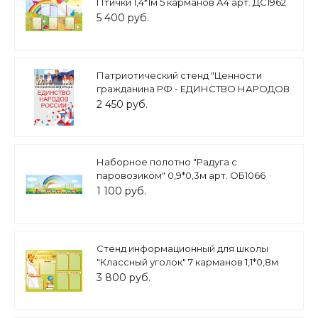
Птички 1,4*1м 5 карманов А4 арт. ДС1962
5 400 руб.
Патриотический стенд "Ценности
гражданина РФ - ЕДИНСТВО НАРОДОВ
РОССИИ" 0,7х1м арт. 2450_5
2 450 руб.
Наборное полотно "Радуга с
паровозиком" 0,9*0,3м арт. ОБ1066
1 100 руб.
Стенд информационный для школы
"Классный уголок" 7 карманов 1,1*0,8м
арт. ШК446
3 800 руб.