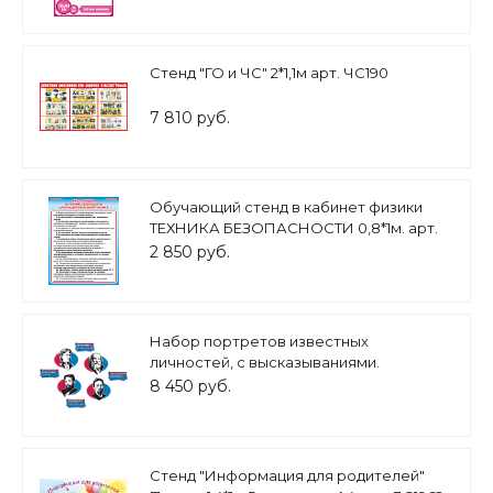
Стенд "ГО и ЧС" 2*1,1м арт. ЧС190
7 810 руб.
Обучающий стенд в кабинет физики
ТЕХНИКА БЕЗОПАСНОСТИ 0,8*1м. арт.
3224
2 850 руб.
Набор портретов известных
личностей, с высказываниями.
Ковалевская С.В. Чехов, А.П.,
8 450 руб.
Менделеев Д, И., Курчатов И.В. 4 шт.
0,6*0,6м портрет, 0,5*0,25 м
высказывания арт. П3370
Стенд "Информация для родителей"