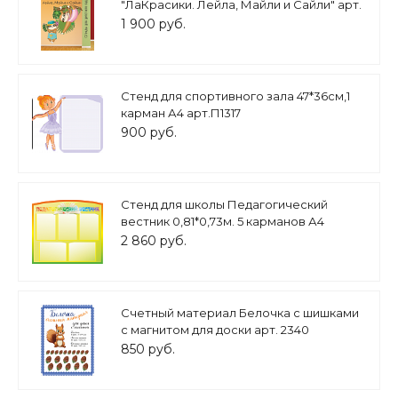
"ЛаКрасики. Лейла, Майли и Сайли" арт.
Дек3407
1 900 руб.
Стенд для спортивного зала 47*36см,1
карман А4 арт.П1317
900 руб.
Стенд для школы Педагогический
вестник 0,81*0,73м. 5 карманов А4
арт.ШК501
2 860 руб.
Счетный материал Белочка с шишками
с магнитом для доски арт. 2340
850 руб.