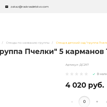
zakaz@raskrasdetstvo.com
/
Стенды по названию группы
/
Стенд в детский сад "группа Пчел
группа Пчелки" 5 карманов 
Артикул:
ДС297
В нал
4 020 руб.
-
+