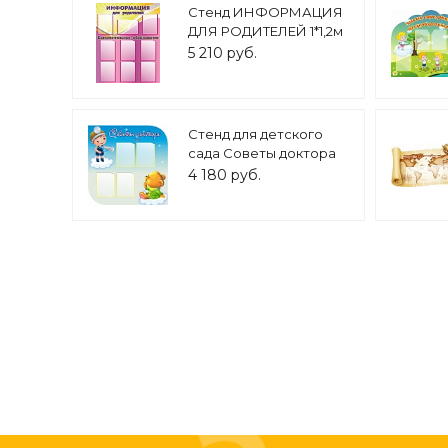
Стенд ИНФОРМАЦИЯ
ДЛЯ РОДИТЕЛЕЙ 1*1,2м
9 карманов арт. 734
5 210 руб.
Стенд для детского
сада Советы доктора
1*1м 4 кармана
4 180 руб.
фигурный арт. 1631