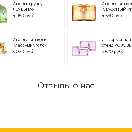
Cтенд в группу
Стенд для шко
ЛЕЧЕБНАЯ
КЛАССНЫЙ У
ФИЗКУЛЬТУРА 1,2*1м. 4
1,1*0,75м. 4 кар
4 950 руб.
4 330 руб.
кармана арт. 2313
2166
Стенд для школы
Информацион
Классный уголок
стенд РОЗОВ
1,5*0,85м 4 кармана арт.
1,1*0,68м 4 кар
5 020 руб.
3 620 руб.
2221
арт. ИН1281
Отзывы о нас