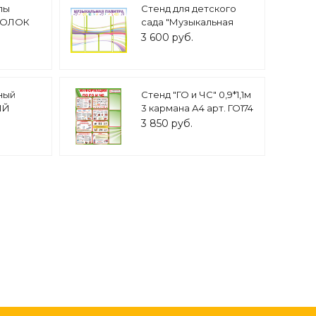
лы
Стенд для детского
ГОЛОК
сада "Музыкальная
мана арт.
палитра", 1*0,8м., арт.
3 600 руб.
3281
ный
Стенд "ГО и ЧС" 0,9*1,1м
ЫЙ
3 кармана А4 арт. ГО174
мана А4
3 850 руб.