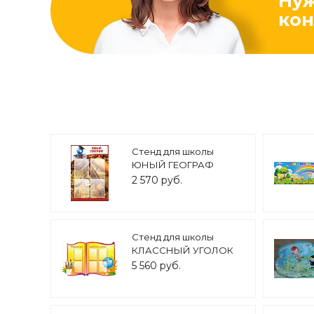
Ну
кон
Стенд для школы
ЮНЫЙ ГЕОГРАФ
0,6*0,9м 4 кармана арт.
2 570 руб.
2893
Стенд для школы
КЛАССНЫЙ УГОЛОК
1,4*0,9м арт. 3496
5 560 руб.