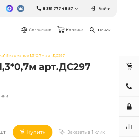
8 351 777 48 57
Войти
Сравнение
Корзина
Поиск
ки" 5 карманов 1,3*0,7м арт.ДС297
1,3*0,7м арт.ДС297
ичии
шт.
Заказать в 1 клик
Купить