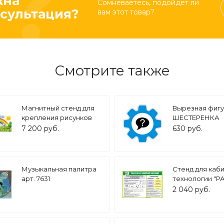
жна
Сомневаетесь, подойдет ли
сультация?
вам этот товар?
Смотрите также
Магнитный стенд для
Вырезная фиг
крепления рисунков
ШЕСТЕРЕНКА
"Прогулка-Наше
0,34*0,34м. арт
7 200 руб.
630 руб.
творчество" 2,0*0,8м
арт. МАГ1334
Музыкальная палитра
Стенд для каб
арт. 7631
технологии "
НА ШВЕЙНОЙ
2 040 руб.
МАШИНЕ" 0,9*
арт.3671