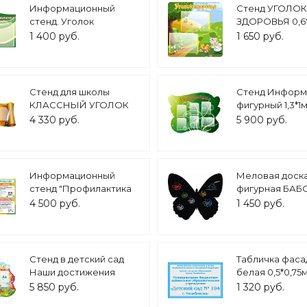
Информационный
Стенд УГОЛОК
стенд. Уголок
ЗДОРОВЬЯ 0,6*
здорового питания.
кармана арт. 3
1 400 руб.
1 650 руб.
700х450 арт. 2367
Стенд для школы
Стенд Информ
КЛАССНЫЙ УГОЛОК
фигурный 1,3*1м
1,3*0,65м. 4 кармана
карманов арт.7
4 330 руб.
5 900 руб.
арт. 2167
Информационный
Меловая доск
стенд "Профилактика
фигурная БАБ
вредных привычек"
60*50см арт. 2
4 500 руб.
1 450 руб.
1,4*0,9м. арт. МЕД1853
Стенд в детский сад
Табличка фаса
Наши достижения
белая 0,5*0,75
"Веселые детки"
арт.ТАБ601
5 850 руб.
1 320 руб.
фигурный 4 кармана