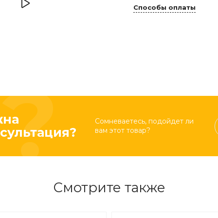
Способы оплаты
жна
Сомневаетесь, подойдет ли
сультация?
вам этот товар?
Смотрите также