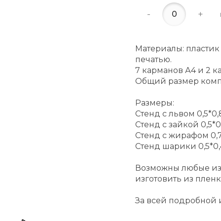
-
+
Материалы: пластик
печатью.
7 карманов А4 и 2 к
Общий размер компо
Размеры:
Стенд с львом 0,5*0
Стенд с зайкой 0,5*0
Стенд с жирафом 0,
Стенд шарики 0,5*0
Возможны любые из
изготовить из пленк
За всей подробной 