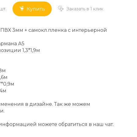
шт.
Заказать в 1 клик
Купить
 ПВХ 3мм + самокл.пленка с интерьерной
армана А5
зиции 1,3*1,9м
,8м
,6м
7*0,9м
,4м
менения в дизайне. Так же можем
и.
информацией можете обратиться в наш чат.