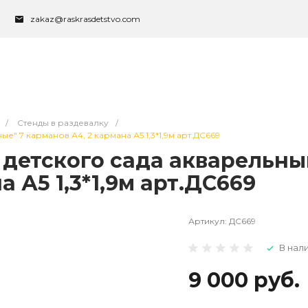
zakaz@raskrasdetstvo.com
/
Стенды в раздевалку
/
" 7 карманов А4, 2 кармана А5 1,3*1,9м арт.ДС669
 детского сада акварельны
 А5 1,3*1,9м арт.ДС669
Артикул:
ДС669
В нал
9 000 руб.