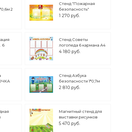
Стенд "Пожарная
0,6м 2
безопасность"
447
0,65*0,45м 2 кармана
1 270 руб.
арт. 5106
ация
Стенд Советы
. 6
логопеда 6 кармана А4
81
арт.ЛГ713
4 180 руб.
а
Стенд Азбука
ОЧКА
безопасности 1*0,7м
376
арт. 3289
2 810 руб.
дная
Магнитный стенд для
м
выставки рисунков
1,25*1,25м НАШЕ
5 470 руб.
ТВОРЧЕСТВО арт. 4204