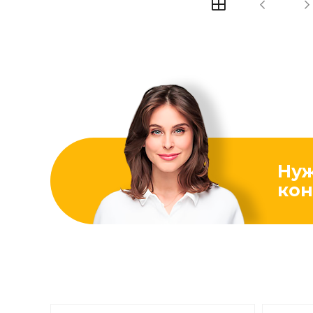
Ну
кон