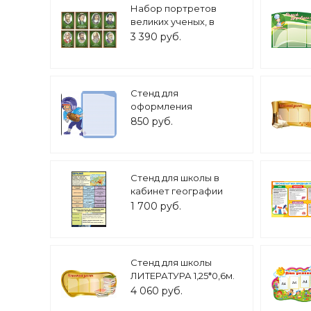
Набор портретов
великих ученых, в
кабинет математики.
3 390 руб.
0,3*0,4м 8шт арт.3316
Стенд для
оформления
спортивного зала
850 руб.
"Бейсбол" 42*36, 1
карман А4,арт П1317
Стенд для школы в
кабинет географии
ЕВРАЗИЯ 0,55*0,87м
1 700 руб.
арт. 3566
Стенд для школы
ЛИТЕРАТУРА 1,25*0,6м.
4 кармана арт. 2927
4 060 руб.