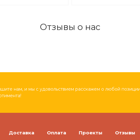
1,5х0,9м арт.ДС295
Отзывы о нас
шите нам, и мы с удовольствием расскажем о любой позиции
ртимента!
Доставка
Оплата
Проекты
Отзывы