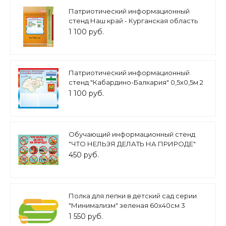
Патриотический информационный
стенд Наш край - Курганская область
50х50см 2 кармана А5 арт. П2295
1 100 руб.
Патриотический информационный
стенд "Кабардино-Балкария" 0,5х0,5м 2
кармана А5 арт.П1484
1 100 руб.
Обучающий информационный стенд
"ЧТО НЕЛЬЗЯ ДЕЛАТЬ НА ПРИРОДЕ"
0,4*0,3м арт.ДС1275
450 руб.
Полка для лепки в детский сад серии
"Минимализм" зеленая 60х40см 3
полочки для поделок настенная арт.
1 550 руб.
ПОД1786