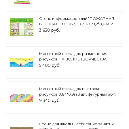
Стенд информационный "ПОЖАРНАЯ
БЕЗОПАСНОСТЬ / ГО И ЧС" 1,2*0,8 м. 2
кармана арт.3644
3 630 руб.
Магнитный стенд для размещения
рисунков НА ВОЛНЕ ТВОРЧЕСТВА
1,5*0,8м арт. 5006
5 400 руб.
Магнитный стенд для выставки
рисунков 0,84*0,9м 3 шт, фигурный арт.
4895
9 340 руб.
Стенд для школы Расписание занятий