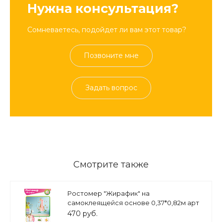
Нужна консультация?
Сомневаетесь, подойдет ли вам этот товар?
Позвоните мне
Задать вопрос
Смотрите также
Ростомер "Жирафик" на
самоклеящейся основе 0,37*0,82м арт
РОСТ484
470 руб.