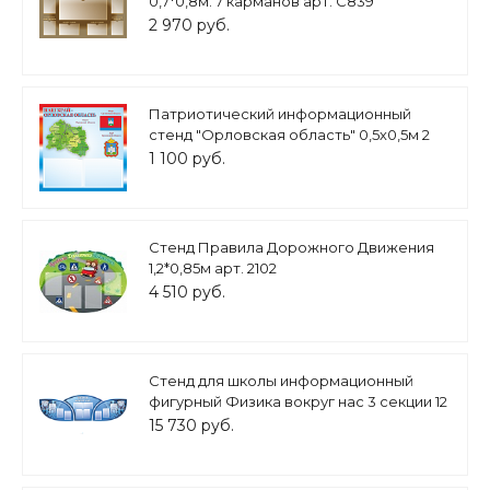
0,7*0,8м. 7 карманов арт. С839
2 970 руб.
Патриотический информационный
стенд "Орловская область" 0,5х0,5м 2
кармана А5 арт.П1483
1 100 руб.
Стенд Правила Дорожного Движения
1,2*0,85м арт. 2102
4 510 руб.
Стенд для школы информационный
фигурный Физика вокруг нас 3 секции 12
карманов А4 3*1,3м. арт.Ш731
15 730 руб.