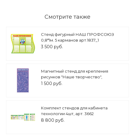
Смотрите также
Стенд фигурный НАШ ПРОФСОЮЗ
0,8*1м. 5 карманов арт.1837_1
3 500 руб.
Магнитный стенд для крепления
рисунков "Наше творчество",
филоетовый 0,4*0,8м. арт. МС1685
1 500 руб.
Комплект стендов для кабинета
технологии 4шт, арт. 3662
8 800 руб.