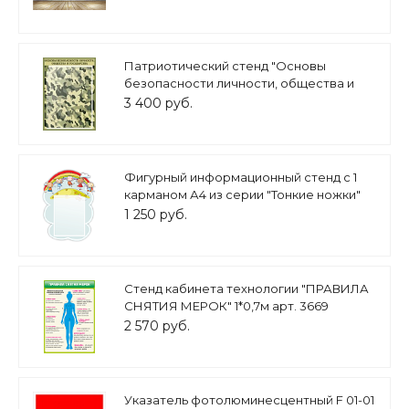
Патриотический стенд "Основы
безопасности личности, общества и
государства" 1,15*0,8м арт. 5220
3 400 руб.
Фигурный информационный стенд с 1
карманом А4 из серии "Тонкие ножки"
0,39*0,53м арт. ДС1947
1 250 руб.
Стенд кабинета технологии "ПРАВИЛА
СНЯТИЯ МЕРОК" 1*0,7м арт. 3669
2 570 руб.
Указатель фотолюминесцентный F 01-01