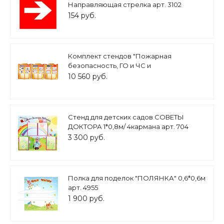
Направляющая стрелка арт. 3102
154 руб.
Комплект стендов "Пожарная
безопасность, ГО и ЧС и
Антитерроризм" 1*0,8м 3шт, арт. 3004
10 560 руб.
Стенд для детских садов СОВЕТЫ
ДОКТОРА 1*0,8м/ 4кармана арт. 704
3 300 руб.
Полка для поделок "ПОЛЯНКА" 0,6*0,6м
арт. 4955
1 900 руб.