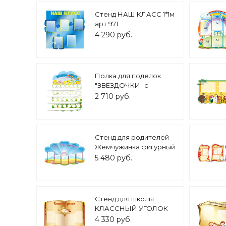
Стенд НАШ КЛАСС 1*1м
арт 971
4 290 руб.
Полка для поделок
"ЗВЕЗДОЧКИ" с
маркировкой 0,6*0,8м
2 710 руб.
арт. 5394
Стенд для родителей
Жемчужинка фигурный
1,4*0,85м. 5 карманов
5 480 руб.
арт.2148
Стенд для школы
КЛАССНЫЙ УГОЛОК
1,1*0,75м. 4 кармана арт.
4 330 руб.