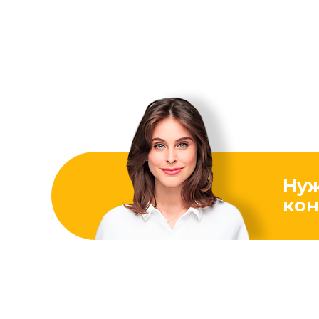
Ну
кон