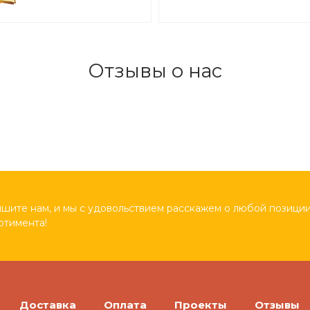
0,6*0,45м арт. 7567
арт.ТВО901
Отзывы о нас
шите нам, и мы с удовольствием расскажем о любой позиции
ртимента!
Доставка
Оплата
Проекты
Отзывы