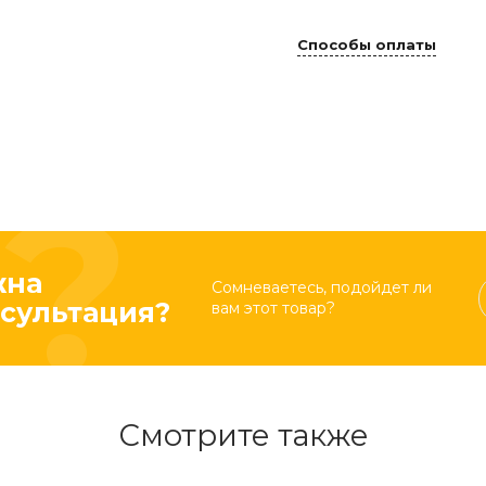
Способы оплаты
жна
Сомневаетесь, подойдет ли
сультация?
вам этот товар?
Смотрите также