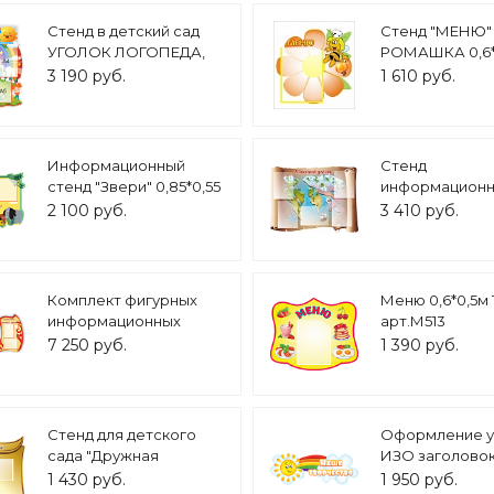
Стенд в детский сад
Стенд "МЕНЮ"
УГОЛОК ЛОГОПЕДА,
РОМАШКА 0,6*
Радуга, солнце, звезды,
фигурный 1 кар
3 190 руб.
1 610 руб.
дети 4 кармана А4 2
5907
кармана А5 0,79х0,8м.
арт.УЛ644
Информационный
Стенд
стенд "Звери" 0,85*0,55
информацион
арт.ДС1336
КЛАССНЫЙ У
2 100 руб.
3 410 руб.
НАШ КЛАСС С
1*0,75м 5 карм
3099
Комплект фигурных
Меню 0,6*0,5м 
информационных
арт.М513
стендов "Классный
7 250 руб.
1 390 руб.
уголок" в кабинет
русского языка и
литературы с
карманами арт.
Стенд для детского
Оформление у
Ш1620_1
сада "Дружная
ИЗО заголово
семейка" 2 кармана
творчество" 1,1
1 430 руб.
1 950 руб.