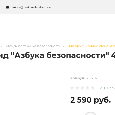
zakaz@raskrasdetstvo.com
/
Стенды по технике безопасности
/
Информационный стенд "Азбу
 "Азбука безопасности" 4 
Артикул:
БЕЗ702
В нал
2 590 руб.