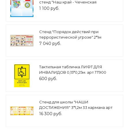
стенд "Наш край - Чеченская
республика" 50х50см 2 кармана А5 арт.
1 100 руб.
Н2269
Стенд "Порядок действий при
террористической угрозе" 2*1м
алюминиевый профиль арт.3298
7 040 руб.
Тактильная табличка ЛИФТ ДЛЯ
ИНВАЛИДОВ 0,15*0,25м. арт.ТТ900
600 руб.
Стенд для школы "НАШИ
ДОСТИЖЕНИЯ" 3*1,2м 33 кармана арт
3657
16 300 руб.