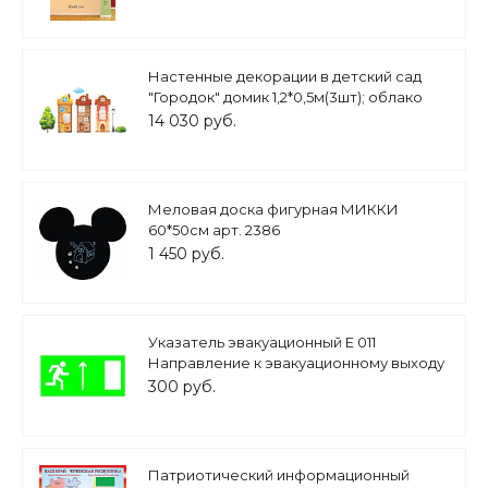
Настенные декорации в детский сад
"Городок" домик 1,2*0,5м(3шт); облако
0,34*0,19м; фонарь 0,11*0,74м; дерево
14 030 руб.
0,51*0,82м; куст 0,37*0,22м арт.ДЕК488
Меловая доска фигурная МИККИ
60*50см арт. 2386
1 450 руб.
Указатель эвакуационный Е 011
Направление к эвакуационному выходу
прямо арт. 3126
300 руб.
Патриотический информационный