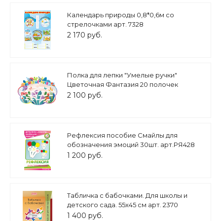
Календарь природы 0,8*0,6м со
стрелочками арт. 7328
2 170 руб.
Полка для лепки "Умелые ручки"
Цветочная Фантазия 20 полочек
0,66*0,5м арт.П1140
2 100 руб.
Рефлексия пособие Смайлы для
обозначения эмоций 30шт. арт.РЯ428
1 200 руб.
Табличка с бабочками. Для школы и
детского сада. 55х45 см арт. 2370
1 400 руб.