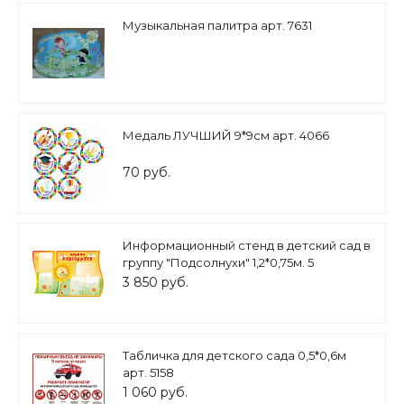
Музыкальная палитра арт. 7631
Медаль ЛУЧШИЙ 9*9см арт. 4066
70 руб.
Информационный стенд в детский сад в
группу "Подсолнухи" 1,2*0,75м. 5
карманов А4 арт. ДС1040
3 850 руб.
Табличка для детского сада 0,5*0,6м
арт. 5158
1 060 руб.