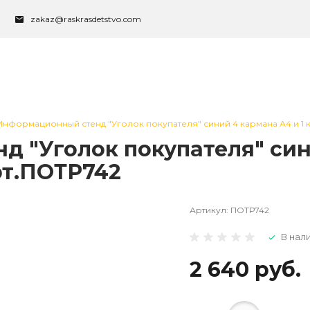
zakaz@raskrasdetstvo.com
Информационный стенд "Уголок покупателя" синий 4 кармана А4 и 1 к
 "Уголок покупателя" сини
рт.ПОТР742
Артикул:
ПОТР742
В нал
2 640 руб.