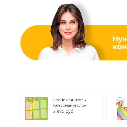
Ну
кон
Стенд для школы
Классный уголок
0,8*0,8м 6 карманов
2 970 руб.
арт. 2210