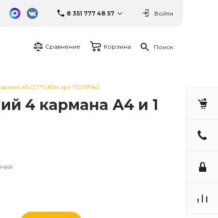
8 351 777 48 57
Войти
Сравнение
Корзина
Поиск
арман А5 0,7*0,85м арт.ПОТР742
й 4 кармана А4 и 1
ичии