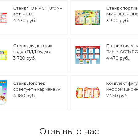
Стенд "ГО и ЧС" 1,8*0,7м
Стенд спорти
арт. ЧС191
МИР ЗДОРОВЬ
СПОРТА 0,7*1,2
4 470 руб.
3 300 руб.
3992
Стенд для детских
Патриотически
садов ПДД будьте
"МЫ ЧАСТЬ Р
внимательны на
0,9*1,25м. 3 ка
3 720 руб.
4 470 руб.
дороге 1,5*0,6м арт. 466
арт. 4867
Стенд Логопед
Комплект фиг
советует 4 кармана А4
информацион
1*1м арт.ЛГ709
стендов "Клас
4 180 руб.
7 250 руб.
уголок" в каби
русского языка
литературы с
карманами арт
Ш1620_1
Отзывы о нас