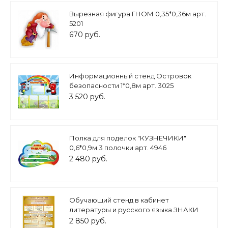
Вырезная фигура ГНОМ 0,35*0,36м арт.
5201
670 руб.
Информационный стенд Островок
безопасности 1*0,8м арт. 3025
3 520 руб.
Полка для поделок "КУЗНЕЧИКИ"
0,6*0,9м 3 полочки арт. 4946
2 480 руб.
Обучающий стенд в кабинет
литературы и русского языка ЗНАКИ
ПРЕПИНАНИЯ 1*0,8 арт. 3210
2 850 руб.