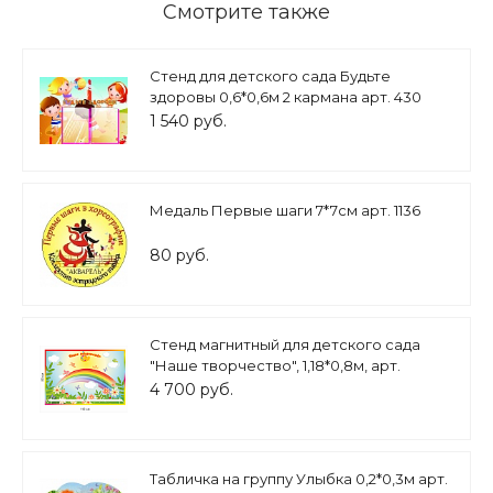
Смотрите также
Стенд для детского сада Будьте
здоровы 0,6*0,6м 2 кармана арт. 430
1 540 руб.
Медаль Первые шаги 7*7см арт. 1136
80 руб.
Стенд магнитный для детского сада
"Наше творчество", 1,18*0,8м, арт.
МАГ3278
4 700 руб.
Табличка на группу Улыбка 0,2*0,3м арт.