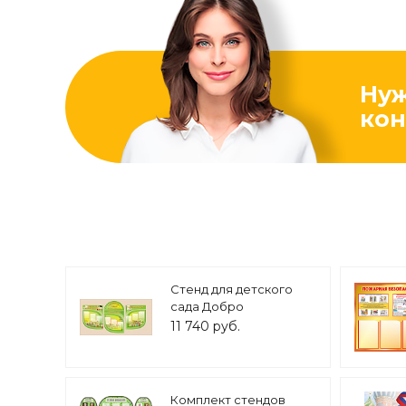
Ну
кон
Стенд для детского
сада Добро
пожаловать 9
11 740 руб.
карманов 3
секционный арт.3323
Комплект стендов