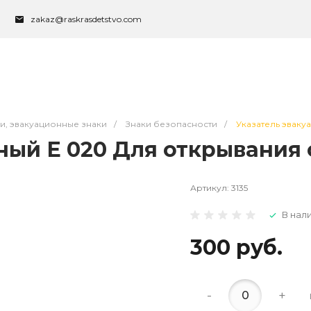
zakaz@raskrasdetstvo.com
ки, эвакуационные знаки
/
Знаки безопасности
/
Указатель эвакуа
ый Е 020 Для открывания с
Артикул:
3135
В нал
300 руб.
-
+