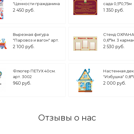
"Ценности гражданина
сада 0,5*0,75м
РФ - ПРИОРИТЕТ
ламинированна
2 450 руб.
1 350 руб.
ДУХОВНОГО НАД
1389
МАТЕРИАЛЬНЫМ"
0,7х1м арт. 2450_9
Вырезная фигура
Стенд ОХРАНА
"Паровоз и вагон" арт.
0,6*1м. 3 карма
ПЛ1117
арт.671
2 100 руб.
2 530 руб.
Флюгер ПЕТУХ 40см.
Настенная де
арт. 3002
"Избушка" 0,8*0
арт. ДОМ2261
960 руб.
2 000 руб.
Отзывы о нас