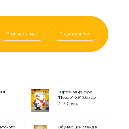
Позвоните мне
Задать вопрос
ный
Вырезная фигура
"Повар" 0,9*0,6м арт.
ала 1*1м
5588
2 170 руб.
. 6662
детского
Обучающий стенд в