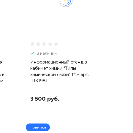
В наличии
я
Информационный стенд в
кабинет химии "Типы
 в
химической связи" 1*1м арт.
1м
ШК1981
3 500 руб.
Новинка