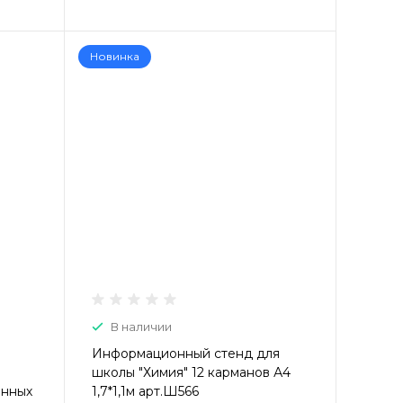
Новинка
В наличии
Информационный стенд для
школы "Химия" 12 карманов А4
енных
1,7*1,1м арт.Ш566