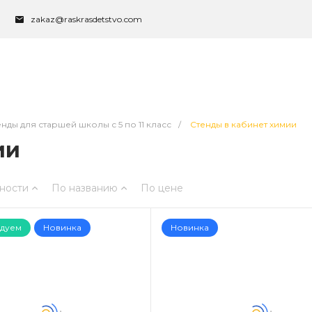
zakaz@raskrasdetstvo.com
нды для старшей школы с 5 по 11 класс
/
Стенды в кабинет химии
ии
ности
По названию
По цене
дуем
Новинка
Новинка