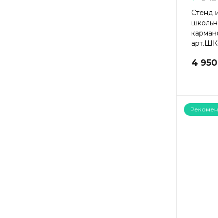
Стенд 
школьн
кармано
арт.ШК
4 950
Рекомен