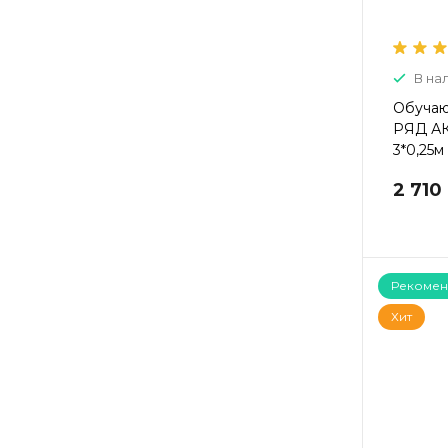
В на
Обучаю
РЯД А
3*0,25м
2 710
Рекомен
Хит