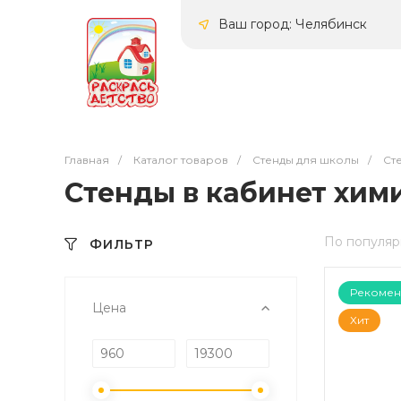
Ваш город: Челябинск
Главная
/
Каталог товаров
/
Стенды для школы
/
Сте
Стенды в кабинет хим
По популяр
ФИЛЬТР
Рекомен
Цена
Хит