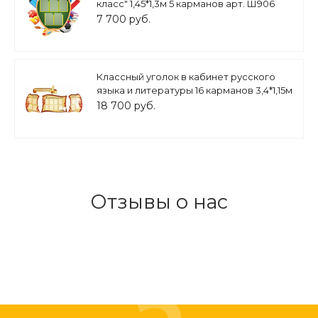
класс" 1,45*1,3м 5 карманов арт. Ш906
7 700 руб.
Классный уголок в кабинет русского
языка и литературы 16 карманов 3,4*1,15м
+ заголовок 0,55*1,5м арт.Ш446
18 700 руб.
Отзывы о нас