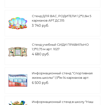
Стенд ДЛЯ ВАС, РОДИТЕЛИ 1,2*0,6м 5
карманов АРТ.ДС315
3 740 руб.
Стенд учебный СИДИ ПРАВИЛЬНО
1,5*0,75 м арт. 1027
4 680 руб.
Информационный стенд "Спортивная
жизнь школы" 1,5*1м 14 карманов арт.
ШК1989
6 500 руб.
Информационный стенд в школу "Наш