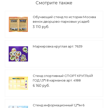
Смотрите также
Обучающий стенд по истории Москва
венок дворцово-парковых усадеб
1*0,85м арт. 3172
3 110 руб.
Маркировка круглая арт. 7639
Стенд спортивный СПОРТ КРУГЛЫЙ
ГОД 1,5*1 8 карманов арт. 4188
6 160 руб.
Стенд информационный 1,2*1м 6