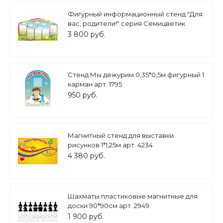
Фигурный информационный стенд "Для
вас, родители!" серия Семицветик
1,25*0,7м 5 карманов А4 арт. ДС1955
3 800 руб.
Стенд Мы дежурим 0,35*0,5м фигурный 1
карман арт. 1795
950 руб.
Магнитный стенд для выставки
рисунков 1*1,25м арт. 4234
4 380 руб.
Шахматы пластиковые магнитные для
доски 90*90см арт. 2949
1 900 руб.