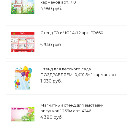
карманов арт. 710
4 950 руб.
Стенд ГО и ЧС 1.4х1.2 арт. ГО660
5 940 руб.
Стенд для детского сада
ПОЗДРАВЛЯЕМ! 0,4*0,5м 1 карман арт.
2134
1 030 руб.
Магнитный стенд для выставки
рисунков 1,25*1м арт. 4246
4 380 руб.