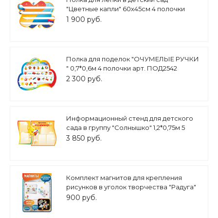
"Цветные капли" 60х45см 4 полочки
арт.П1315
1 900 руб.
Полка для поделок "ОЧУМЕЛЫЕ РУЧКИ
" 0,7*0,6м 4 полочки арт. ПОД2542
2 300 руб.
Информационный стенд для детского
сада в группу "Солнышко" 1,2*0,75м 5
карманов А4 арт.ДС1039
3 850 руб.
Комплект магнитов для крепления
рисунков в уголок творчества "Радуга"
круглые разноцветные 30шт. арт.
900 руб.
МГ789