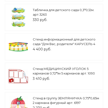
Табличка для детского сада 0,3*0,12м.
арт.3263
330 руб.
Стенд информационный для детского
сада "Для Вас, родители" КАРУСЕЛЬ 4
кармана А4 1,5*0,76м. арт.ДС461
4 400 руб.
Стенд МЕДИЦИНСКИЙ УГОЛОК 5
карманов 0,72*1м 5 карманов арт. 1093
3 410 руб.
Cтенд в группу ЗЕМЛЯНИЧКА 0,75*0,65м
2 кармана фигурный арт. 6197