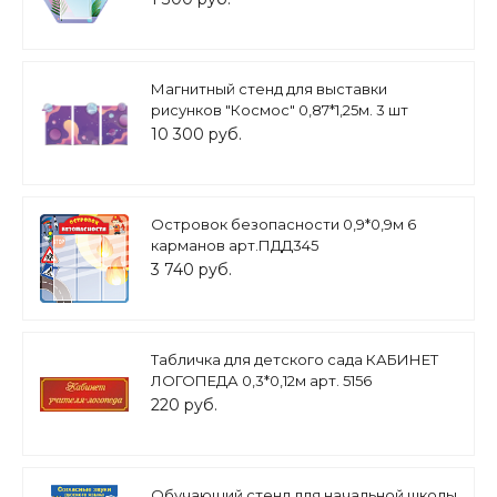
Магнитный стенд для выставки
рисунков "Космос" 0,87*1,25м. 3 шт
магнитный+3д фигуры арт.ИФ476
10 300 руб.
Островок безопасности 0,9*0,9м 6
карманов арт.ПДД345
3 740 руб.
Табличка для детского сада КАБИНЕТ
ЛОГОПЕДА 0,3*0,12м арт. 5156
220 руб.
Обучающий стенд для начальной школы