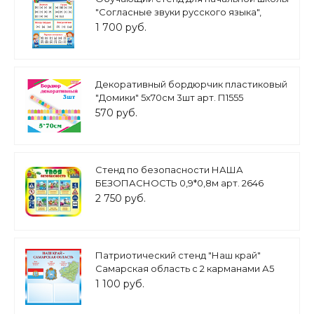
"Согласные звуки русского языка",
0,6*0,8м, арт. ШК3240
1 700 руб.
Декоративный бордюрчик пластиковый
"Домики" 5х70см 3шт арт. П1555
570 руб.
Стенд по безопасности НАША
БЕЗОПАСНОСТЬ 0,9*0,8м арт. 2646
2 750 руб.
Патриотический стенд "Наш край"
Самарская область с 2 карманами А5
0,5*0,5м. Арт. П1355
1 100 руб.