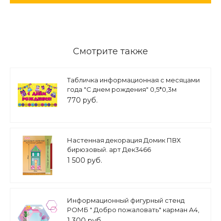
Смотрите также
Табличка информационная с месяцами
года "С днем рождения" 0,5*0,3м
арт.П691
770 руб.
Настенная декорация Домик ПВХ
бирюзовый. арт Дек3466
1 500 руб.
Информационный фигурный стенд
РОМБ " Добро пожаловать" карман А4,
53*43см., арт. ДС1208
1 300 руб.