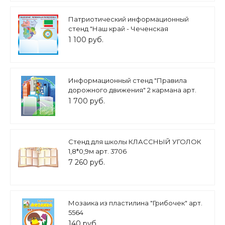
Патриотический информационный
стенд "Наш край - Чеченская
республика" 50х50см 2 кармана А5 арт.
1 100 руб.
Н2269
Информационный стенд "Правила
дорожного движения" 2 кармана арт.
3074
1 700 руб.
Стенд для школы КЛАССНЫЙ УГОЛОК
1,8*0,9м арт. 3706
7 260 руб.
Мозаика из пластилина "Грибочек" арт.
5564
140 руб.