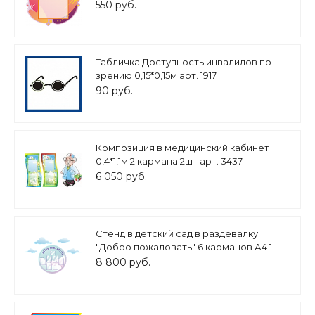
арт. И483 В наличии
550 руб.
Табличка Доступность инвалидов по
зрению 0,15*0,15м арт. 1917
90 руб.
Композиция в медицинский кабинет
0,4*1,1м 2 кармана 2шт арт. 3437
6 050 руб.
Стенд в детский сад в раздевалку
"Добро пожаловать" 6 карманов А4 1
карман А5 1,3*1,3м. облака 0,8*0,3м.
8 800 руб.
0,6*0,25 3 шт арт.ДС702