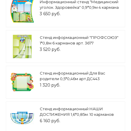
Информационный стенд "Медицинский
уголок. Здоровейка" 0,9*0,9м 4 кармана
А4 арт. МЕД1011
3 650 руб.
Стенд информационный "ПРОФСОЮЗ"
1*0,8м 6 карманов арт. 3677
3 520 руб.
Стенд информационный Для Вас
родители 0,5*0,46м арт.ДС443
1 320 руб.
Стенд информационный НАШИ
ДОСТИЖЕНИЯ 1,6*0,85м. 10 карманов
фигурный арт. 2873
6 160 руб.