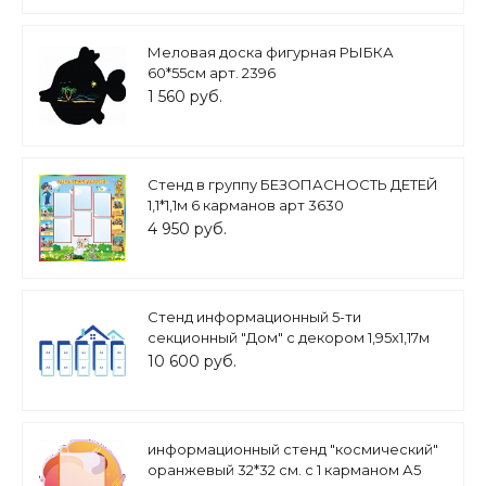
Меловая доска фигурная РЫБКА
60*55см арт. 2396
1 560 руб.
Стенд в группу БЕЗОПАСНОСТЬ ДЕТЕЙ
1,1*1,1м 6 карманов арт 3630
4 950 руб.
Стенд информационный 5-ти
секционный "Дом" с декором 1,95х1,17м
10карманов А4 арт. 2511
10 600 руб.
информационный стенд "космический"
оранжевый 32*32 см. с 1 карманом А5