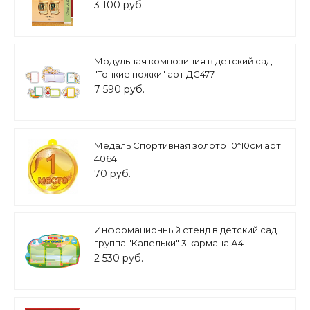
30*40см арт. Ш3153
3 100 руб.
Модульная композиция в детский сад
"Тонкие ножки" арт.ДС477
7 590 руб.
Медаль Спортивная золото 10*10см арт.
4064
70 руб.
Информационный стенд в детский сад
группа "Капельки" 3 кармана А4
0,92*0,58м. арт.ДС887
2 530 руб.