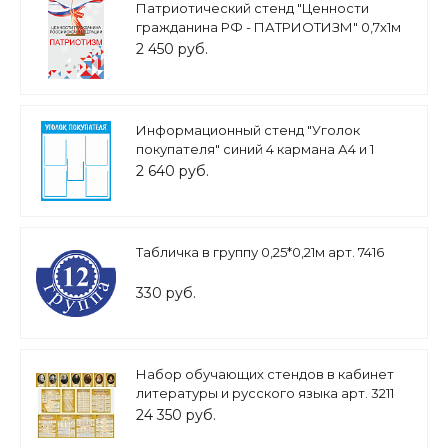
Патриотический стенд "Ценности
гражданина РФ - ПАТРИОТИЗМ" 0,7х1м
арт. 2450_12
2 450 руб.
Информационный стенд "Уголок
покупателя" синий 4 кармана А4 и 1
карман А5 0,7*0,85м арт.ПОТР742
2 640 руб.
Табличка в группу 0,25*0,21м арт. 7416
330 руб.
Набор обучающих стендов в кабинет
литературы и русского языка арт. 3211
24 350 руб.