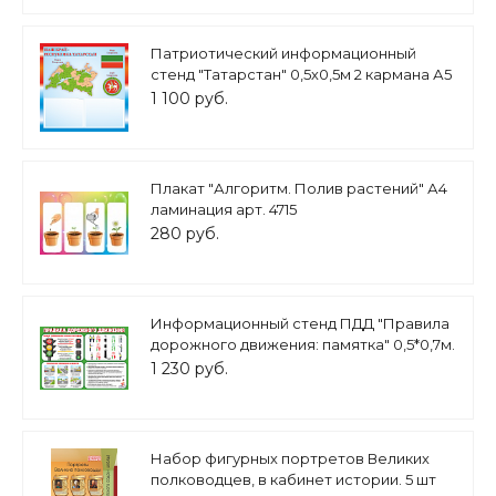
Патриотический информационный
стенд "Татарстан" 0,5х0,5м 2 кармана А5
арт.П1491
1 100 руб.
Плакат "Алгоритм. Полив растений" А4
ламинация арт. 4715
280 руб.
Информационный стенд ПДД "Правила
дорожного движения: памятка" 0,5*0,7м.
арт.ПДД1270
1 230 руб.
Набор фигурных портретов Великих
полководцев, в кабинет истории. 5 шт