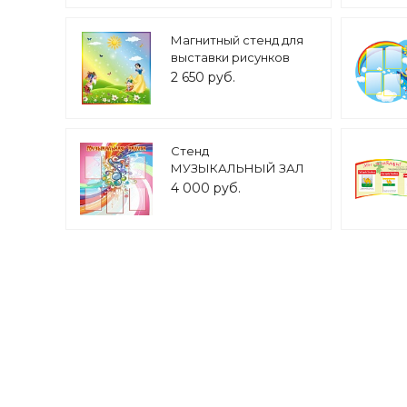
А4 арт. ДС1809
Магнитный стенд для
выставки рисунков
0,84*0,9м арт. 4913
2 650 руб.
Стенд
МУЗЫКАЛЬНЫЙ ЗАЛ
1*1 м. 5 карманов
4 000 руб.
арт.2084