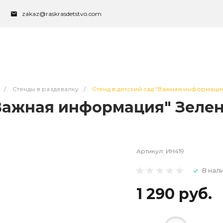
zakaz@raskrasdetstvo.com
/
Стенды в раздевалку
/
Стенд в детский сад "Важная информация"
Важная информация" Зелены
Артикул:
ИН419
В нал
1 290 руб.