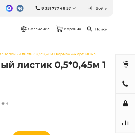
8 351 777 48 57
Войти
Сравнение
Корзина
Поиск
 Зеленый листик 0,5*0,45м 1 карман А4 арт. ИН419
й листик 0,5*0,45м 1
ичии