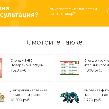
жна
Сомневаетесь, подойдет ли
сультация?
вам этот товар?
Смотрите также
Стенд МЕНЮ
Стенд в кабин
Поваренок 0,5*0,8м 1
итальянского 
карман арт. 5682
"Полезные гла
1 520 руб.
1 000 руб.
42х60см пласти
ОБ1409
Декорация настенная
Вырезная фиг
по мотивам сказка
"Медведь" нас
"Репка", арт. ДЕК3160
декорация 0,8
10 200 руб.
1 770 руб.
арт. 1983