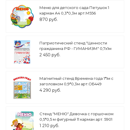
Меню для детского сада Петушок 1
карман А4 0,3*0,3м арт.М556
870 руб.
Патриотический стенд "Ценности
гражданина РФ - ГУМАНИЗМ" 0,7х1м
арт. 2450_15
2 450 руб.
Магнитный стенд Времена года 1*1м с
заголовком 0,9*0,3м арт.ОБ449
4 290 руб.
Стенд "МЕНЮ" Девочка с горшочком
0,5*0,5 м фигурный 11 карман арт. 5901
1 210 руб.