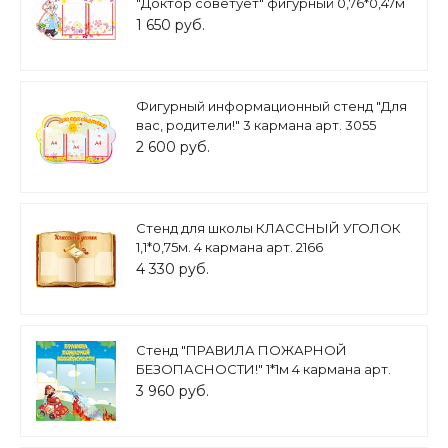
"Доктор советует" фигурный 0,76*0,47м
арт.С814
1 650 руб.
Фигурный информационный стенд "Для
вас, родители!" 3 кармана арт. 3055
2 600 руб.
Стенд для школы КЛАССНЫЙ УГОЛОК
1,1*0,75м. 4 кармана арт. 2166
4 330 руб.
Стенд "ПРАВИЛА ПОЖАРНОЙ
БЕЗОПАСНОСТИ!" 1*1м 4 кармана арт.
4297
3 960 руб.