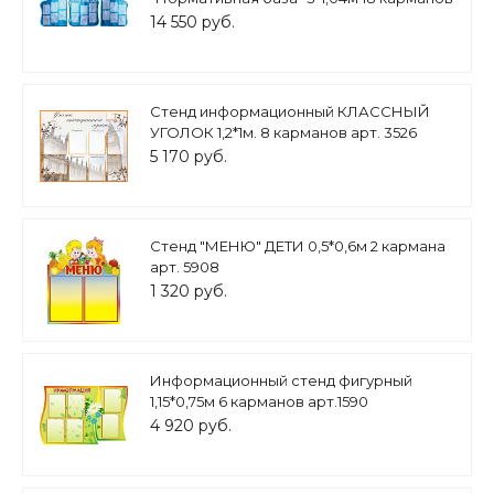
А4 арт. ОБ1031
14 550 руб.
Стенд информационный КЛАССНЫЙ
УГОЛОК 1,2*1м. 8 карманов арт. 3526
5 170 руб.
Стенд "МЕНЮ" ДЕТИ 0,5*0,6м 2 кармана
арт. 5908
1 320 руб.
Информационный стенд фигурный
1,15*0,75м 6 карманов арт.1590
4 920 руб.