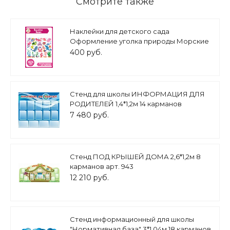
Смотрите также
Наклейки для детского сада
Оформление уголка природы Морские
животные 0,4*0,5м арт.Н1547
400 руб.
Стенд для школы ИНФОРМАЦИЯ ДЛЯ
РОДИТЕЛЕЙ 1,4*1,2м 14 карманов
арт.1383
7 480 руб.
Стенд ПОД КРЫШЕЙ ДОМА 2,6*1,2м 8
карманов арт. 943
12 210 руб.
Стенд информационный для школы
"Нормативная база" 3*1,04м 18 карманов