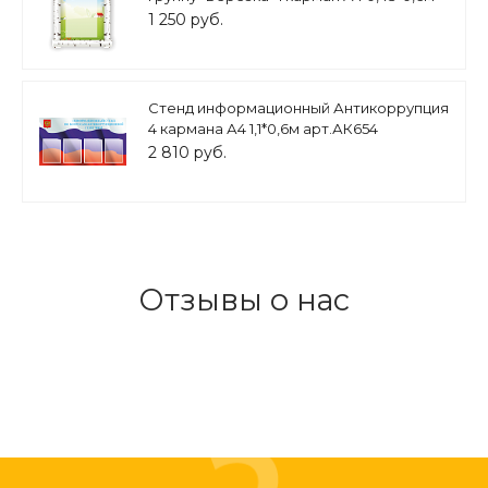
арт. ДС1101
1 250 руб.
Стенд информационный Антикоррупция
4 кармана А4 1,1*0,6м арт.АК654
2 810 руб.
Отзывы о нас