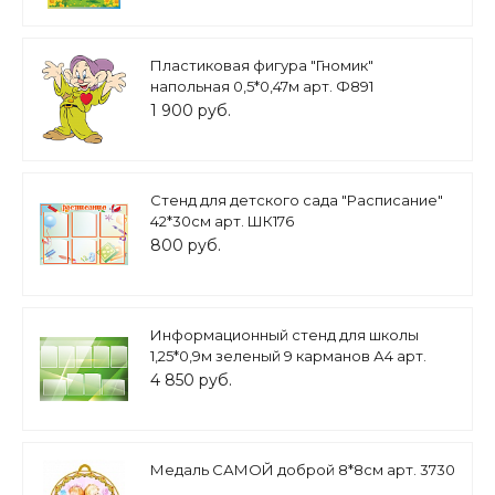
Пластиковая фигура "Гномик"
напольная 0,5*0,47м арт. Ф891
1 900 руб.
Стенд для детского сада "Расписание"
42*30см арт. ШК176
800 руб.
Информационный стенд для школы
1,25*0,9м зеленый 9 карманов А4 арт.
4866
4 850 руб.
Медаль САМОЙ доброй 8*8см арт. 3730