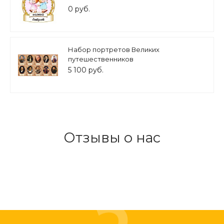
0 руб.
Набор портретов Великих
путешественников
первооткрывателей, в кабинет
5 100 руб.
естественных наук 10шт 30х40см арт.
ГЕО1318
Отзывы о нас