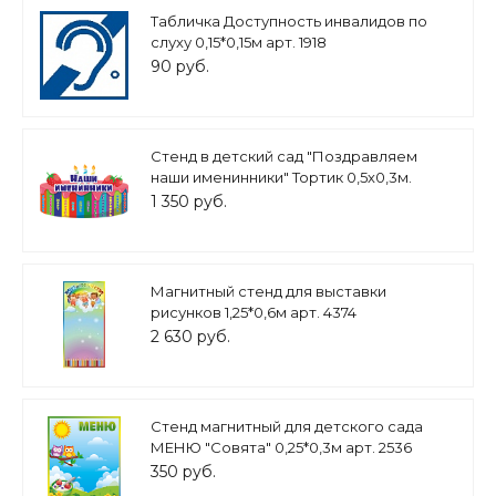
Табличка Доступность инвалидов по
слуху 0,15*0,15м арт. 1918
90 руб.
Стенд в детский сад "Поздравляем
наши именинники" Тортик 0,5х0,3м.
арт.П1343
1 350 руб.
Магнитный стенд для выставки
рисунков 1,25*0,6м арт. 4374
2 630 руб.
Стенд магнитный для детского сада
МЕНЮ "Совята" 0,25*0,3м арт. 2536
350 руб.