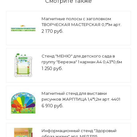
Смотрите также
Магнитные полосы с заголовком
ТВОРЧЕСКАЯ МАСТЕРСКАЯ 0,1*1м арт.
5279
2 170 руб.
Стенд "МЕНЮ" для детского сада в
группу "Березка" 1 карман А4 0,43*0,6м
арт. ДС1101
1 250 руб.
Магнитный стенд для выставки
рисунков ЖАРПТИЦА 1,4*1,2м арт. 4401
6 910 руб.
Информационный стенд "Здоровый
образ жизни" арт. МЕД3155