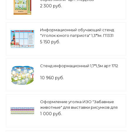
2 300 руб.
Информационный обучающий стенд
"Уголок юного патриота" 1,3*1м. П1331
5 150 руб.
Стенд информационный 1,7*1,5м арт 1712
10 960 руб.
Оформление уголка ИЗО "Забавные
животные" для выставки рисунков для
детского сада 4шт. 100*5 см арт.
1 000 руб.
МАГ1629