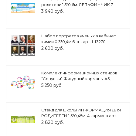
родители 1,5*0,6м. ДЕЛЬФИНЧИК 7
карманов арт.2954
3 940 руб.
Набор портретов ученых в кабинет
химии 0,3*0,4м 6 шт. арт. Ш3270
2 600 руб.
Комплект информационных стендов
"Совушки" Фигурный карманы А5,
43*33см. 7 шт. ДС1327
5 250 руб.
Стенд для школы ИНФОРМАЦИЯ ДЛЯ
РОДИТЕЛЕЙ 1,5*0,45м. 4 кармана арт.
1734
2 820 руб.