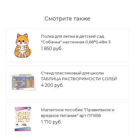
Смотрите также
Полка для лепки в детский сад
"Собачка" настенная 0,68*0,48м 3
полочки арт. П1439
1 850 руб.
Стенд пластиковый для школы
ТАБЛИЦА РАСТВОРИМОСТИ СОЛЕЙ
1,3*0,9м арт.2975
4 200 руб.
Магнитное пособие "Правильное и
вредное питание" арт.ПП656
1 710 руб.