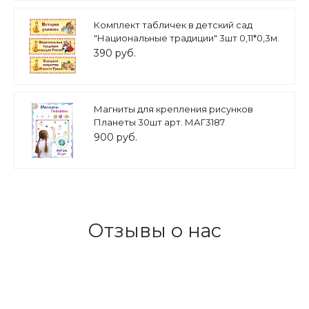
Комплект табличек в детский сад
"Национальные традиции" 3шт 0,11*0,3м.
арт.ТАБ789
390 руб.
Магниты для крепления рисунков
Планеты 30шт арт. МАГ3187
900 руб.
Отзывы о нас