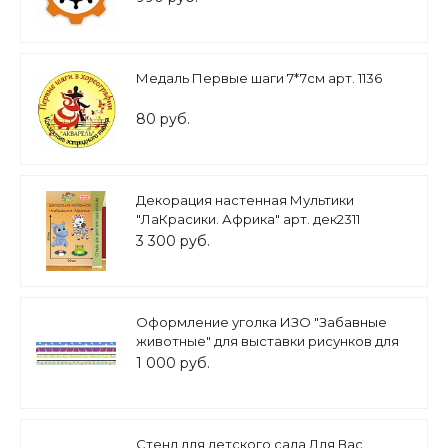
Медаль Первые шаги 7*7см арт. 1136
80 руб.
Декорация настенная Мультики
"ЛаКрасики. Африка" арт. дек2311
3 300 руб.
Оформление уголка ИЗО "Забавные
животные" для выставки рисунков для
детского сада 4шт. 100*5 см арт.
1 000 руб.
МАГ1629
Стенд для детского сада Для Вас,