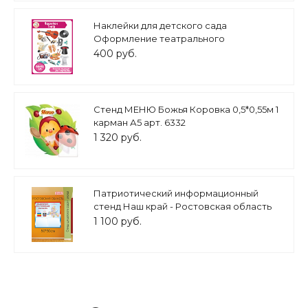
Наклейки для детского сада
Оформление театрального
музыкального уголка 0,4*0,5м арт.Н1647
400 руб.
Стенд МЕНЮ Божья Коровка 0,5*0,55м 1
карман А5 арт. 6332
1 320 руб.
Патриотический информационный
стенд Наш край - Ростовская область
арт. П2291
1 100 руб.