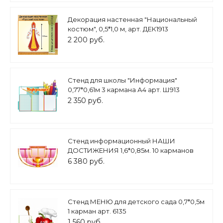
Декорация настенная "Национальный
костюм", 0,5*1,0 м, арт. ДЕК1913
2 200 руб.
Стенд для школы "Информация"
0,77*0,61м 3 кармана А4 арт. Ш913
2 350 руб.
Стенд информационный НАШИ
ДОСТИЖЕНИЯ 1,6*0,85м. 10 карманов
фигурный арт.2874
6 380 руб.
Стенд МЕНЮ для детского сада 0,7*0,5м
1 карман арт. 6135
1 560 руб.