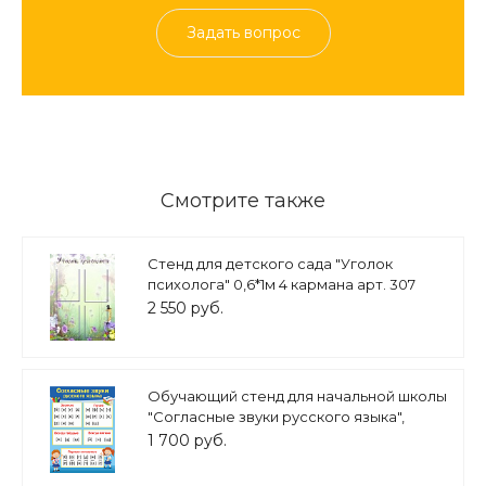
Задать вопрос
Смотрите также
Стенд для детского сада "Уголок
психолога" 0,6*1м 4 кармана арт. 307
2 550 руб.
Обучающий стенд для начальной школы
"Согласные звуки русского языка",
0,6*0,8м, арт. ШК3240
1 700 руб.