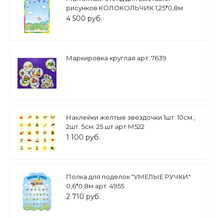
рисунков КОЛОКОЛЬЧИК 1,25*0,8м
арт.5001
4 500 руб.
Маркировка круглая арт. 7639
Наклейки желтые звездочки 1шт. 10см.,
2шт. 5см. 25 шт арт.М522
1 100 руб.
Полка для поделок "УМЕЛЫЕ РУЧКИ"
0,6*0,8м арт. 4955
2 710 руб.