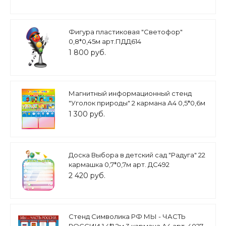
Фигура пластиковая "Светофор"
0,8*0,45м арт.ПДД614
1 800 руб.
Магнитный информационный стенд
"Уголок природы" 2 кармана А4 0,5*0,6м
арт. УП1100
1 300 руб.
Доска Выбора в детский сад "Радуга" 22
кармашка 0,7*0,7м арт. ДС492
2 420 руб.
Стенд Символика РФ МЫ - ЧАСТЬ