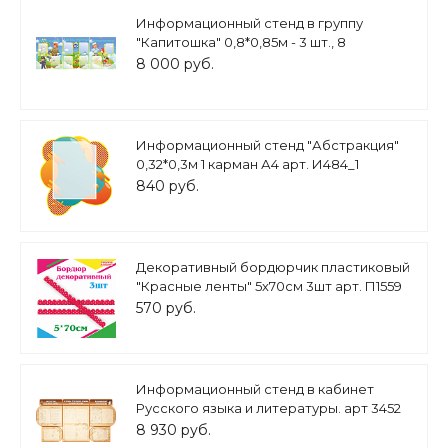
Информационный стенд в группу
"Капитошка" 0,8*0,85м - 3 шт., 8
карманов А4, арт. ДС1937
8 000 руб.
Информационный стенд "Абстракция"
0,32*0,3м 1 карман А4 арт. И484_1
840 руб.
Декоративный бордюрчик пластиковый
"Красные ленты" 5х70см 3шт арт. П1559
570 руб.
Информационный стенд в кабинет
Русского языка и литературы. арт 3452
8 930 руб.