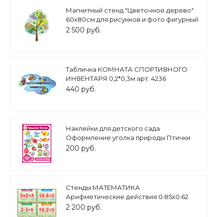
Магнитный стенд "Цветочное дерево"
60х80см для рисунков и фото фигурный
серия "Кейптаун" арт.ДЕК1227
2 500 руб.
Табличка КОМНАТА СПОРТИВНОГО
ИНВЕНТАРЯ 0,2*0,3м арт. 4236
440 руб.
Наклейки для детского сада
Оформление уголка природы Птички
0,3*0,29м арт.Н2235
200 руб.
Стенды МАТЕМАТИКА
Арифметические действия 0.85х0.62
сложение, вычитание, умножение,
2 200 руб.
деление арт. М630