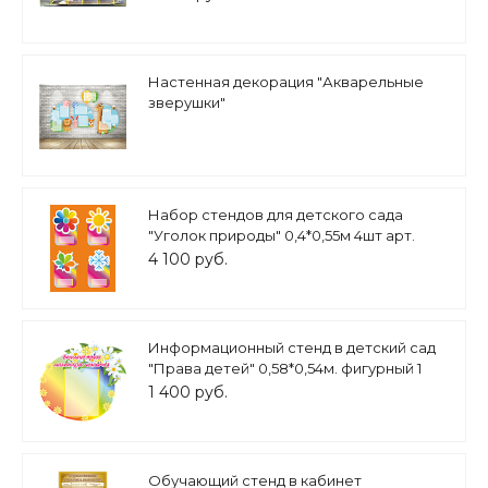
Настенная декорация "Акварельные
зверушки"
Набор стендов для детского сада
"Уголок природы" 0,4*0,55м 4шт арт.
ИН547
4 100 руб.
Информационный стенд в детский сад
"Права детей" 0,58*0,54м. фигурный 1
карман А4 арт.ДС1046
1 400 руб.
Обучающий стенд в кабинет