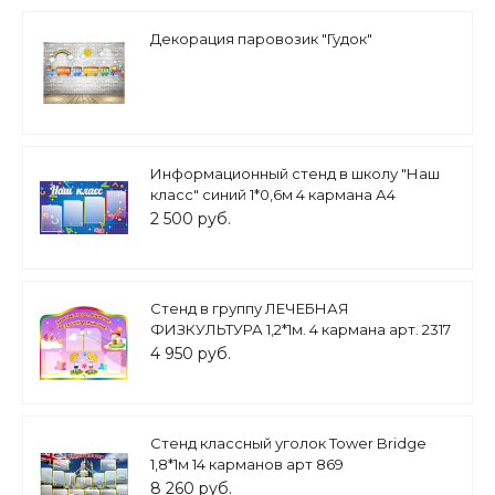
Декорация паровозик "Гудок"
Информационный стенд в школу "Наш
класс" синий 1*0,6м 4 кармана А4
арт.Ш1069
2 500 руб.
Cтенд в группу ЛЕЧЕБНАЯ
ФИЗКУЛЬТУРА 1,2*1м. 4 кармана арт. 2317
4 950 руб.
Стенд классный уголок Tower Bridge
1,8*1м 14 карманов арт 869
8 260 руб.