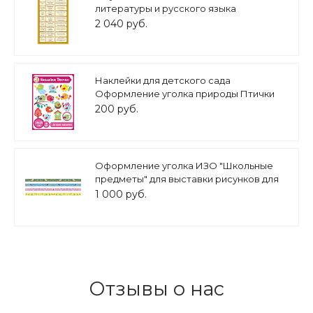
литературы и русского языка
ХУДОЖЕСТВЕННЫЕ СИСТЕМЫ В
2 040 руб.
ЛИТЕРАТУРЕ 1*0,57 арт. 3209
Наклейки для детского сада
Оформление уголка природы Птички
0,3*0,29м арт.Н2235
200 руб.
Оформление уголка ИЗО "Школьные
предметы" для выставки рисунков для
детского сада 4шт. 100*5 см арт.
1 000 руб.
МАГ1625
Отзывы о нас