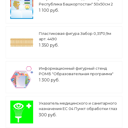
Республика Башкортостан" 50х50см 2
кармана А5 арт.П
1 100 руб.
Пластиковая фигура Забор 0,35*0,9м
арт. 4490
1 350 руб.
Информационный фигурный стенд
РОМБ "Образовательная программа"
карман А4, 53*43см., арт. ДС1206
1 300 руб.
Указатель медицинского и санитарного
назначения ЕС 04 Пункт обработки глаз
арт. 3142
300 руб.