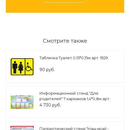
Смотрите также
Табличка Туалет 0,15*0,15м арт. 1929
90 руб.
Информационный стенд "Для
родителей" 7 карманов 1,4*0,8м арт.
ДР144
4 730 руб.
Патриотический стенд "Наш край -