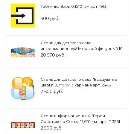
Табличка Вход 0,15*0,15м арт. 1913
300 руб.
Стенд для детского сада
информационный Морской фигурный 10
карманов А4 3,5*1,5м. арт.ДМ592
20 570 руб.
Стенд для детского сада "Воздушные
шары" 0,7*0,7м 3 кармана арт. 2443
2 600 руб.
Стенд информационный "Герои
Советского Союза" 1,6*0,4м., арт. П3261
2 500 руб.