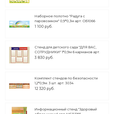
Наборное полотно "Радуга с
паровозиком" 0,9*0,3м арт. ОБ1066
1 100 руб.
Стенд для детского сада "ДЛЯ ВАС,
СОТРУДНИКИ" 1*0,9м 6 карманов арт.
3908
3 830 руб.
Комплект стендов по безопасности
1,2*0,9м. 3 шт. арт. 3034
12 320 руб.
Информационный стенд "Здоровый