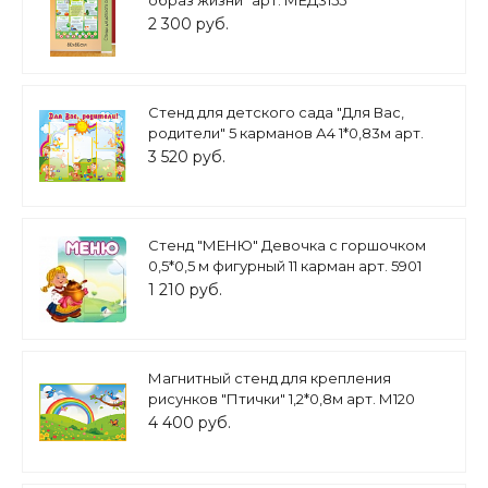
образ жизни" арт. МЕД3155
2 300 руб.
Стенд для детского сада "Для Вас,
родители" 5 карманов А4 1*0,83м арт.
7572
3 520 руб.
Стенд "МЕНЮ" Девочка с горшочком
0,5*0,5 м фигурный 11 карман арт. 5901
1 210 руб.
Магнитный стенд для крепления
рисунков "Птички" 1,2*0,8м арт. М120
4 400 руб.