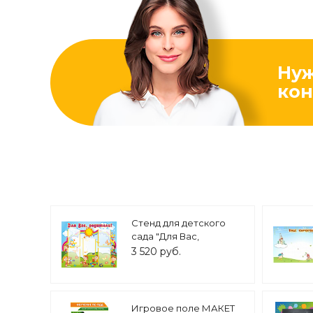
Ну
кон
Стенд для детского
сада "Для Вас,
родители" 5 карманов
3 520 руб.
А4 1*0,83м арт. 7572
Игровое поле МАКЕТ