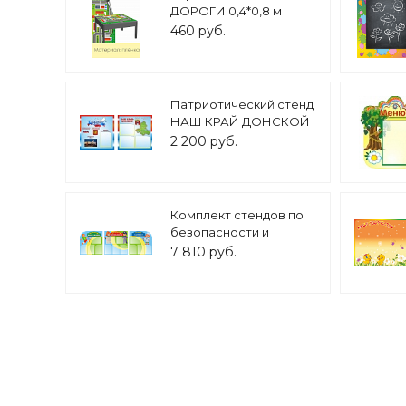
ДОРОГИ 0,4*0,8 м
пленка арт. 7852
460 руб.
Патриотический стенд
НАШ КРАЙ ДОНСКОЙ
0,5*0,5м 4 кармана
2 200 руб.
А5арт. 5091
Комплект стендов по
безопасности и
здоровому образу
7 810 руб.
жизни 0,75*0,75м. 3 шт.
13 карманов А4 арт.
3605