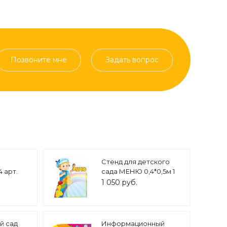
Позвоните мне
Задать вопрос
Стенд для детского
 арт.
сада МЕНЮ 0,4*0,5м 1
карман арт. 5886
1 050 руб.
й сад
Информационный