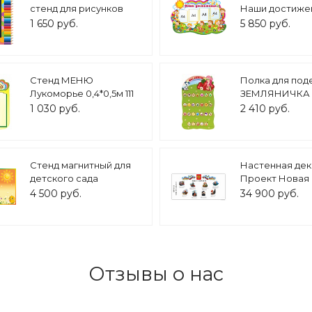
стенд для рисунков
Наши достиже
"Карандашики"
фигурный 4 ка
1 650 руб.
5 850 руб.
60*60см арт. маг1158
"Веселые детк
1,5х0,9м арт.Д
Стенд МЕНЮ
Полка для под
Лукоморье 0,4*0,5м 111
ЗЕМЛЯНИЧКА
карман фигурный арт.
0,55*0,90м арт.
1 030 руб.
2 410 руб.
5843
Стенд магнитный для
Настенная де
детского сада
Проект Новая 
"Цыплята", 1,25*0,8м,
Лица героев ар
4 500 руб.
34 900 руб.
арт. МАГ3159
Ш3290
Отзывы о нас