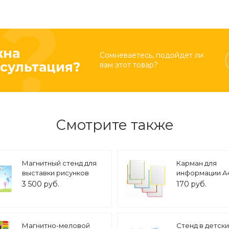
жна
Сомневаетесь, подойдет ли
сультация?
вам этот товар?
Смотрите также
Магнитный стенд для
Карман для
выставки рисунков
информации А4
0,8*1,25м арт. 4963
К840
3 500 руб.
170 руб.
Магнитно-меловой
Стенд в детски