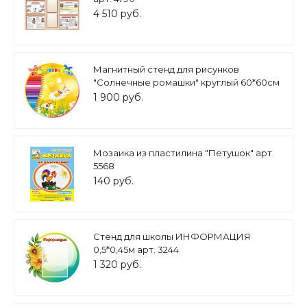
4 510 руб.
Магнитный стенд для рисунков
"Солнечные ромашки" круглый 60*60см
Арт. МАГ1159
1 900 руб.
Мозаика из пластилина "Петушок" арт.
5568
140 руб.
Стенд для школы ИНФОРМАЦИЯ
0,5*0,45м арт. 3244
1 320 руб.