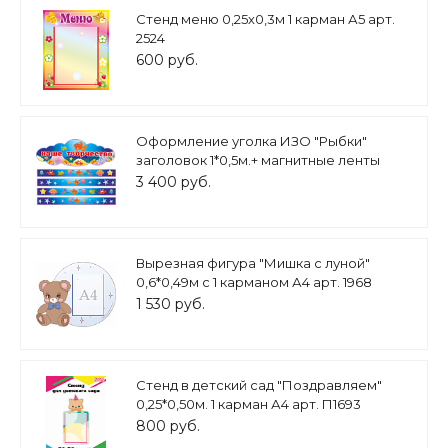
Стенд меню 0,25х0,3м 1 карман А5 арт.
2524
600 руб.
Оформление уголка ИЗО "Рыбки"
заголовок 1*0,5м.+ магнитные ленты
1*0,1м. 4шт. Арт. МАГ1285
3 400 руб.
Вырезная фигура "Мишка с луной"
0,6*0,49м с 1 карманом А4 арт. 1968
1 530 руб.
Стенд в детский сад "Поздравляем"
0,25*0,50м. 1 карман А4 арт. П1693
800 руб.