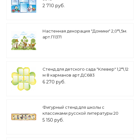
2 710 руб.
Настенная декорация "Домики" 2,0*1,5м.
арт.П1371
Стенд для детского сада "Клевер" 1,2*1,12
м 8 карманов арт.ДС683
6 270 руб.
Фигурный стенд для школы с
классиками русской литературы 20
века, 2*0,6м арт. 1358
5 150 руб.