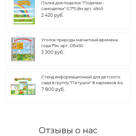
Полка для поделок "Поделки -
самоделки" 0,7*0,8м арт. 4940
2 420 руб.
Уголок природы магнитный времена
года 1*1м. арт. ОБ450
3 300 руб.
Стенд информационный для детского
сада в группу "Петушок" 8 карманов А4.
арт. ДС553
7 800 руб.
Отзывы о нас