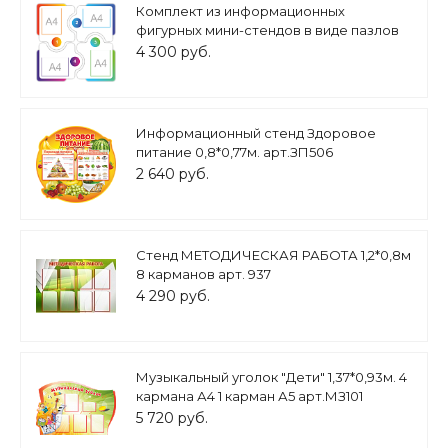
Комплект из информационных
фигурных мини-стендов в виде пазлов
1*1м 4 кармана А4 арт. ИН1883
4 300 руб.
Информационный стенд Здоровое
питание 0,8*0,77м. арт.ЗП506
2 640 руб.
Стенд МЕТОДИЧЕСКАЯ РАБОТА 1,2*0,8м
8 карманов арт. 937
4 290 руб.
Музыкальный уголок "Дети" 1,37*0,93м. 4
кармана А4 1 карман А5 арт.МЗ101
5 720 руб.