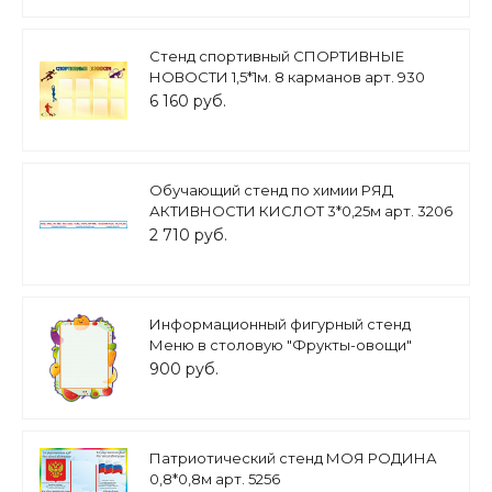
Стенд спортивный СПОРТИВНЫЕ
НОВОСТИ 1,5*1м. 8 карманов арт. 930
6 160 руб.
Обучающий стенд по химии РЯД
АКТИВНОСТИ КИСЛОТ 3*0,25м арт. 3206
2 710 руб.
Информационный фигурный стенд
Меню в столовую "Фрукты-овощи"
0,33*0,43м. 1 карман А4 арт. М1445
900 руб.
Патриотический стенд МОЯ РОДИНА
0,8*0,8м арт. 5256