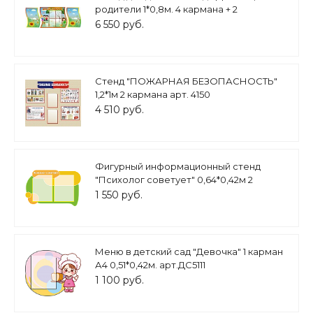
родители 1*0,8м. 4 кармана + 2
магнитных стенда арт.2960
6 550 руб.
Стенд "ПОЖАРНАЯ БЕЗОПАСНОСТЬ"
1,2*1м 2 кармана арт. 4150
4 510 руб.
Фигурный информационный стенд
"Психолог советует" 0,64*0,42м 2
кармана А4 арт. П1796
1 550 руб.
Меню в детский сад "Девочка" 1 карман
А4 0,51*0,42м. арт.ДС5111
1 100 руб.