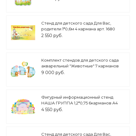
Стенд для детского сада Для Вас,
родители 1*0,6м 4 кармана арт. 1680
2 550 руб.
Комплект стендов для детского сада
акварельный "Животные" 7 карманов
А4, 2 кармана А5 1,3*1,9м арт.ДС669
9 000 руб.
Фигурный информационный стенд
НАША ГРУППА 1,2*0,75 6карманов А4
арт. 2517_1
4 550 руб.
Стенд для детского сада Для Вас,