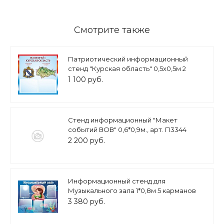
Смотрите также
Патриотический информационный
стенд "Курская область" 0,5х0,5м 2
кармана А5 арт.П1278
1 100 руб.
Стенд информационный "Макет
событий ВОВ" 0,6*0,9м., арт. П3344
2 200 руб.
Информационный стенд для
Музыкального зала 1*0,8м 5 карманов
А4 арт. 6665
3 380 руб.