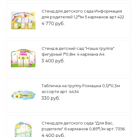
Стенд для детского сада Информация
для родителей 1,2*1м 5 карманов арт.422
4 770 руб.
Стенд в детский сад "Наша группа"
фигурный 1*0,8м. 4 кармана А4
арт.ДС1058
3 400 руб.
Табличка на группу Ромашка 0,12*0,3м
ассорти арт. 4434
330 руб.
Стенд для детского сада "Для Вас,
родители" 6 карманов 0,85*1,1м арт. 7356
4 400 руб.