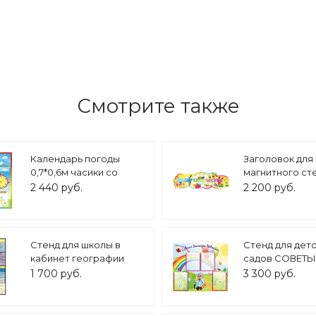
Смотрите также
Календарь погоды
Заголовок для
0,7*0,6м часики со
магнитного ст
стрелкой арт. 2122
НАШЕ ТВОРЧЕ
2 440 руб.
2 200 руб.
1,1*0,4м арт. 527
Стенд для школы в
Стенд для дет
кабинет географии
садов СОВЕТЫ
СЕВЕРНАЯ АМЕРИКА
ДОКТОРА 1*0,8
1 700 руб.
3 300 руб.
0,55*0,87м арт. 3562
4кармана арт. 