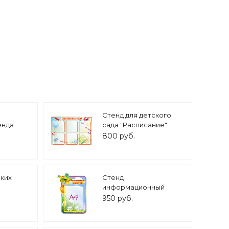
Стенд для детского
енда
сада "Расписание"
СТВО
42*30см арт. ШК176
800 руб.
5
ских
Стенд
информационный
м/
"Светлячок
950 руб.
704
расписание занятий"
0,35*0,5 ДС468_3