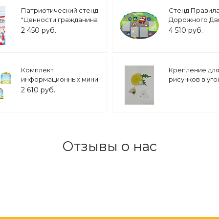
Патриотический стенд
Стенд Правил
"Ценности гражданина
Дорожного Дв
РФ -
1,2*0,85м арт. 2
2 450 руб.
4 510 руб.
СОЗИДАТЕЛЬНЫЙ
ТРУД" 0,7х1м арт.
2450_11
Комплект
Крепление дл
информационных мини
рисунков в уго
стендов в группу для
творчества с
2 610 руб.
детского сада "Радуга"
магнитом арт. 
5шт 4 кармана арт.
ДС1014
Отзывы о нас