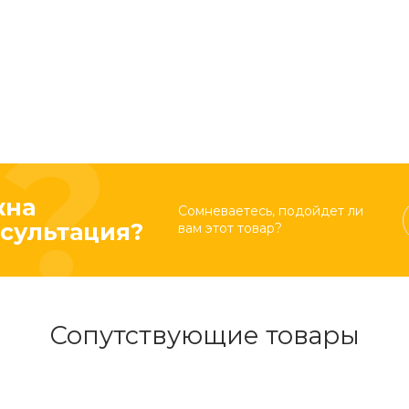
жна
Сомневаетесь, подойдет ли
сультация?
вам этот товар?
Сопутствующие товары