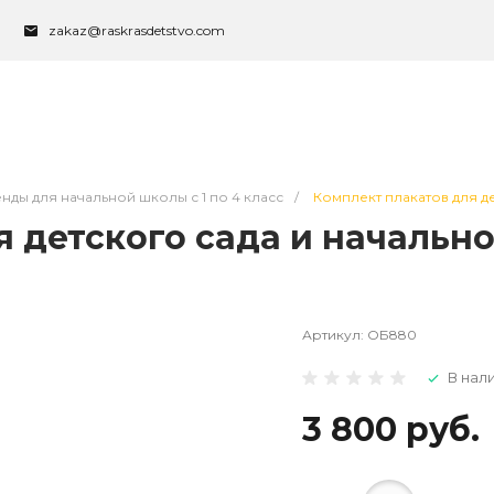
zakaz@raskrasdetstvo.com
енды для начальной школы с 1 по 4 класс
/
Комплект плакатов для де
 детского сада и начально
Артикул:
ОБ880
В нал
3 800 руб.