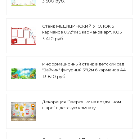
3 500 руб.
Стенд МЕДИЦИНСКИЙ УГОЛОК 5
карманов 0,72*1м 5 карманов арт. 1093
3 410 руб.
Информационный стенд в детский сад
"Зайчик" фигурный 3*1,2м 6 карманов А4
арт.1644
13 810 руб.
Декорация "Зверюшки на воздушном
шаре" в детскую комнату