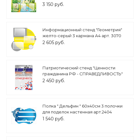
арт.ДС339
3 150 руб.
Информационный стенд "Геометрия"
желто-серый 3 кармана А4 арт. 3070
2 605 руб.
Патриотический стенд "Ценности
гражданина РФ - СПРАВЕДЛИВОСТЬ"
0,7х1м арт. 2450_1
2 450 руб.
Полка " Дельфин " 60х40см 3 полочки
для поделок настенная арт.2404
1 540 руб.