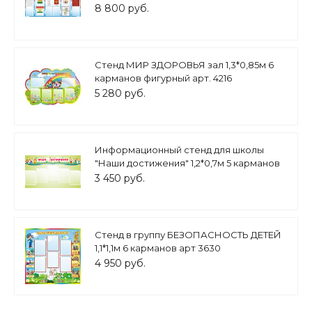
8 800 руб.
Стенд МИР ЗДОРОВЬЯ зал 1,3*0,85м 6
карманов фигурный арт. 4216
5 280 руб.
Информационный стенд для школы
"Наши достижения" 1,2*0,7м 5 карманов
А4 арт. НД926
3 450 руб.
Стенд в группу БЕЗОПАСНОСТЬ ДЕТЕЙ
1,1*1,1м 6 карманов арт 3630
4 950 руб.