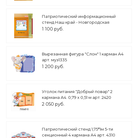
Патриотический информационный
стенд Наш край - Новгородская
область 50х50см 2 кармана А5 арт.
1 100 руб.
П2297
Вырезанная фигура "Слон" 1 карман А4
арт. муз1335
1 200 руб.
Уголок питания "Добрый повар" 2
кармана А4. 0,79 х 0,51 м арт. 2420
2 050 руб.
Патриотический стенд 1,75*1м 5-ти
секционный 4 кармана А4 арт. 4310