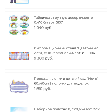
Табличка в группу в ассортименте
0,4*0,6м арт. 5107
1 040 руб.
Информационный стенд "Цветочный"
2.3*0,9м 16 карманов А4 арт. ИН1884
9 300 руб.
Полка для лепки в детский сад "Ночь"
60х40см 3 полочки для поделок
настенная арт. ПОД1781
1 550 руб.
Наборное полотно 0,75*0,65м арт. 2253