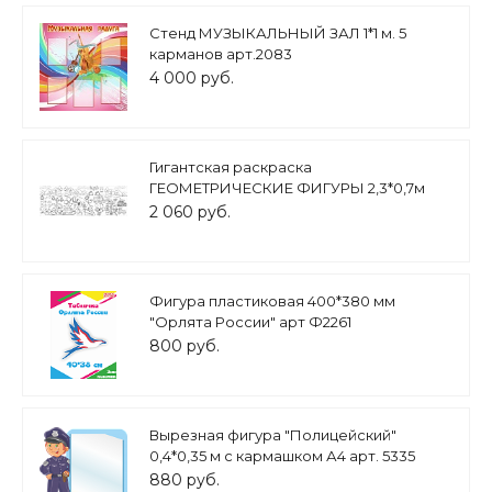
Стенд МУЗЫКАЛЬНЫЙ ЗАЛ 1*1 м. 5
карманов арт.2083
4 000 руб.
Гигантская раскраска
ГЕОМЕТРИЧЕСКИЕ ФИГУРЫ 2,3*0,7м
арт. 5137
2 060 руб.
Фигура пластиковая 400*380 мм
"Орлята России" арт Ф2261
800 руб.
Вырезная фигура "Полицейский"
0,4*0,35 м с кармашком А4 арт. 5335
880 руб.