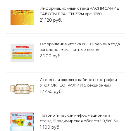
Информационный стенд РАСПИСАНИЕ
РАБОТЫ ВРАЧЕЙ 3*2м арт. 1760
21 120 руб.
Оформление уголка ИЗО Времена года
заголовок + магнитные ленты
арт.МАГ1392
2 200 руб.
Стенд для школы в кабинет географии
УГОЛОК ГЕОГРАФИИ 5 секционный
2,3*1м 16 карманов арт. 3568
12 450 руб.
Патриотический информационный
стенд "Владимирская область" 0,5х0,5м
2 кармана А5 арт.П1428
1 100 руб.