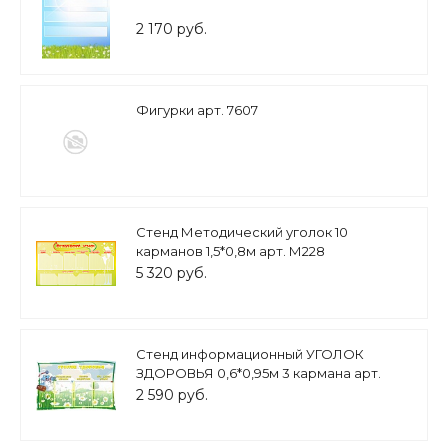
2 170 руб.
Фигурки арт. 7607
Стенд Методический уголок 10
карманов 1,5*0,8м арт. М228
5 320 руб.
Стенд информационный УГОЛОК
ЗДОРОВЬЯ 0,6*0,95м 3 кармана арт.
2703
2 590 руб.