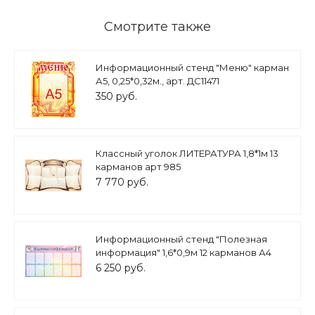
Смотрите также
Информационный стенд "Меню" карман
А5, 0,25*0,32м., арт. ДС11471
350 руб.
Классный уголок ЛИТЕРАТУРА 1,8*1м 13
карманов арт 985
7 770 руб.
Информационный стенд "Полезная
информация" 1,6*0,9м 12 карманов А4
арт. ДС1897_1
6 250 руб.