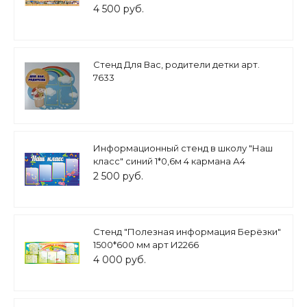
4 500 руб.
Стенд Для Вас, родители детки арт.
7633
Информационный стенд в школу "Наш
класс" синий 1*0,6м 4 кармана А4
арт.Ш1069
2 500 руб.
Стенд "Полезная информация Берёзки"
1500*600 мм арт И2266
4 000 руб.